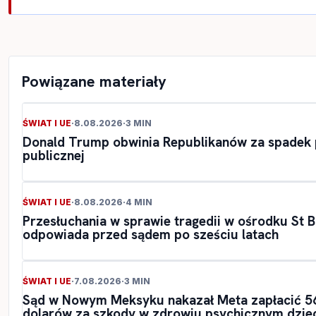
Powiązane materiały
ŚWIAT I UE
·
8.08.2026
·
3 MIN
Donald Trump obwinia Republikanów za spadek p
publicznej
ŚWIAT I UE
·
8.08.2026
·
4 MIN
Przesłuchania w sprawie tragedii w ośrodku St Ba
odpowiada przed sądem po sześciu latach
ŚWIAT I UE
·
7.08.2026
·
3 MIN
Sąd w Nowym Meksyku nakazał Meta zapłacić 5
dolarów za szkody w zdrowiu psychicznym dzie