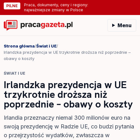
Praca, dokumenty, ceny i regiony:
PILNE
najważniejsze zmiany w Polsce
Menu
Strona główna
/
Świat i UE
/
Irlandzka prezydencja w UE trzykrotnie droższa niż poprzednie –
obawy o koszty
ŚWIAT I UE
Irlandzka prezydencja w UE
trzykrotnie droższa niż
poprzednie – obawy o koszty
Irlandia przeznaczy niemal 300 milionów euro na
swoją prezydencję w Radzie UE, co budzi pytania
o przejrzystość wydatków, zwłaszcza w