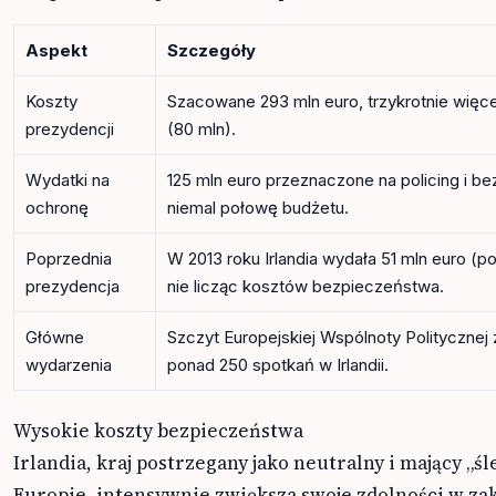
Aspekt
Szczegóły
Koszty
Szacowane 293 mln euro, trzykrotnie więcej
prezydencji
(80 mln).
Wydatki na
125 mln euro przeznaczone na policing i b
ochronę
niemal połowę budżetu.
Poprzednia
W 2013 roku Irlandia wydała 51 mln euro (po 
prezydencja
nie licząc kosztów bezpieczeństwa.
Główne
Szczyt Europejskiej Wspólnoty Politycznej 
wydarzenia
ponad 250 spotkań w Irlandii.
Wysokie koszty bezpieczeństwa
Irlandia, kraj postrzegany jako neutralny i mający „
Europie, intensywnie zwiększa swoje zdolności w za