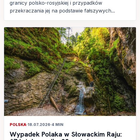
granicy polsko-rosyjskiej i przypadków
przekraczania jej na podstawie fałszywych...
POLSKA
·
18.07.2026
·
4 MIN
Wypadek Polaka w Słowackim Raju: