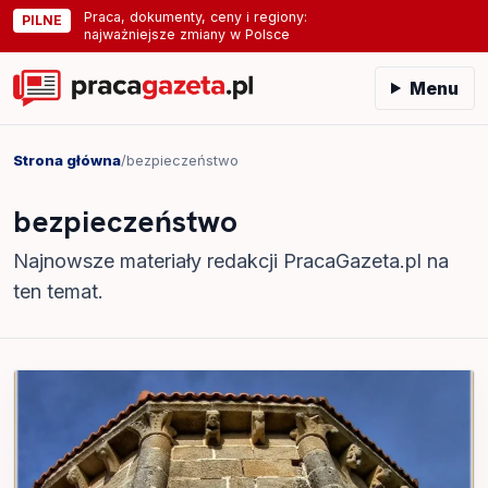
Praca, dokumenty, ceny i regiony:
PILNE
najważniejsze zmiany w Polsce
Menu
Strona główna
/
bezpieczeństwo
bezpieczeństwo
Najnowsze materiały redakcji PracaGazeta.pl na
ten temat.