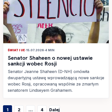
ŚWIAT I UE
·
15.07.2026
·
4 MIN
Senator Shaheen o nowej ustawie
sankcji wobec Rosji
Senator Jeanne Shaheen (D-NH) omówiła
dwupartyjną ustawę wprowadzającą nowe sankcje
wobec Rosji, opracowaną wspólnie ze zmarłym
senatorem Lindseyem Grahamem.
Stronicowanie
1
2
…
4
Dalej