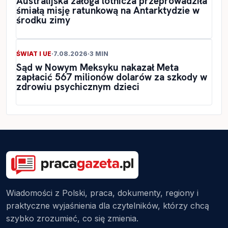
Australijska załoga lotnicza przeprowadziła
śmiałą misję ratunkową na Antarktydzie w
środku zimy
ŚWIAT I UE
·
7.08.2026
·
3 MIN
Sąd w Nowym Meksyku nakazał Meta
zapłacić 567 milionów dolarów za szkody w
zdrowiu psychicznym dzieci
Wiadomości z Polski, praca, dokumenty, regiony i
praktyczne wyjaśnienia dla czytelników, którzy chcą
szybko zrozumieć, co się zmienia.