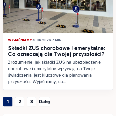
WYJAŚNIAMY
·
9.06.2026
·
7 MIN
Składki ZUS chorobowe i emerytalne:
Co oznaczają dla Twojej przyszłości?
Zrozumienie, jak składki ZUS na ubezpieczenie
chorobowe i emerytalne wpływają na Twoje
świadczenia, jest kluczowe dla planowania
przyszłości. Wyjaśniamy, co...
Stronicowanie
1
2
3
Dalej
wpisów