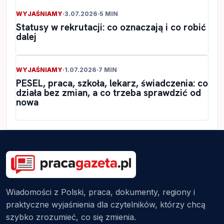
WYJAŚNIAMY
·
3.07.2026
·
5 MIN
Statusy w rekrutacji: co oznaczają i co robić
dalej
WYJAŚNIAMY
·
1.07.2026
·
7 MIN
PESEL, praca, szkoła, lekarz, świadczenia: co
działa bez zmian, a co trzeba sprawdzić od
nowa
Wiadomości z Polski, praca, dokumenty, regiony i
praktyczne wyjaśnienia dla czytelników, którzy chcą
szybko zrozumieć, co się zmienia.