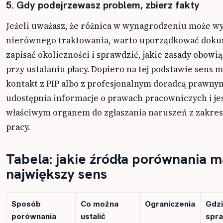
5. Gdy podejrzewasz problem, zbierz fakty
Jeżeli uważasz, że różnica w wynagrodzeniu może wy
nierównego traktowania, warto uporządkować doku
zapisać okoliczności i sprawdzić, jakie zasady obowi
przy ustalaniu płacy. Dopiero na tej podstawie sens 
kontakt z PIP albo z profesjonalnym doradcą prawnym
udostępnia informacje o prawach pracowniczych i je
właściwym organem do zgłaszania naruszeń z zakre
pracy.
Tabela: jakie źródła porównania m
największy sens
Sposób
Co można
Ograniczenia
Gdz
porównania
ustalić
spr