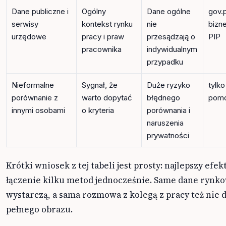
Dane publiczne i
Ogólny
Dane ogólne
gov.p
serwisy
kontekst rynku
nie
bizne
urzędowe
pracy i praw
przesądzają o
PIP
pracownika
indywidualnym
przypadku
Nieformalne
Sygnał, że
Duże ryzyko
tylko
porównanie z
warto dopytać
błędnego
pomo
innymi osobami
o kryteria
porównania i
naruszenia
prywatności
Krótki wniosek z tej tabeli jest prosty: najlepszy efek
łączenie kilku metod jednocześnie. Same dane rynk
wystarczą, a sama rozmowa z kolegą z pracy też nie d
pełnego obrazu.