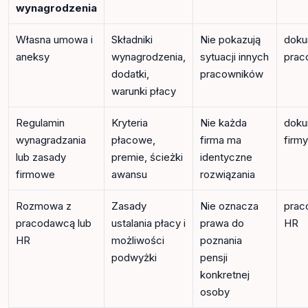
wynagrodzenia
Własna umowa i
Składniki
Nie pokazują
doku
aneksy
wynagrodzenia,
sytuacji innych
prac
dodatki,
pracowników
warunki płacy
Regulamin
Kryteria
Nie każda
doku
wynagradzania
płacowe,
firma ma
firmy
lub zasady
premie, ścieżki
identyczne
firmowe
awansu
rozwiązania
Rozmowa z
Zasady
Nie oznacza
prac
pracodawcą lub
ustalania płacy i
prawa do
HR
HR
możliwości
poznania
podwyżki
pensji
konkretnej
osoby