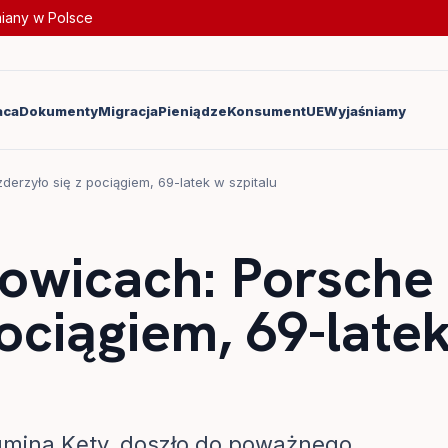
miany w Polsce
aca
Dokumenty
Migracja
Pieniądze
Konsument
UE
Wyjaśniamy
rzyło się z pociągiem, 69-latek w szpitalu
owicach: Porsche
pociągiem, 69-late
gmina Kęty, doszło do poważnego