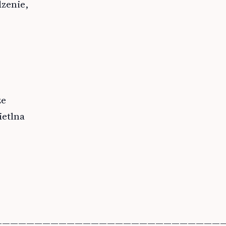
zenie,
że
ietlna
————————————————————————————