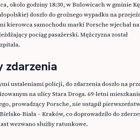
ca, około godziny 18:30, w Bulowicach w gminie Kę
opolskie) doszło do groźnego wypadku na przejeź
tni kierowca samochodu marki Porsche wjechał na
eżdżający pociąg pasażerski. Mężczyzna został
zpitala.
y zdarzenia
mi ustaleniami policji, do zdarzenia doszło na prz
izowanym na ulicy Stara Droga. 69-letni mieszkani
ego, prowadzący Porsche, nie ustąpił pierwszeńst
 Bielsko-Biała – Kraków, co doprowadziło do zderze
ast wezwano służby ratunkowe.