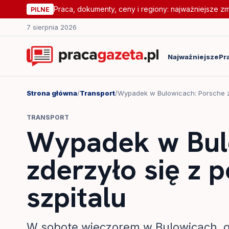
Praca, dokumenty, ceny i regiony: najważniejsze z
PILNE
7 sierpnia 2026
Najważniejsze
Pr
Strona główna
/
Transport
/
Wypadek w Bulowicach: Porsche zde
TRANSPORT
Wypadek w Bul
zderzyło się z 
szpitalu
W sobotę wieczorem w Bulowicach, 