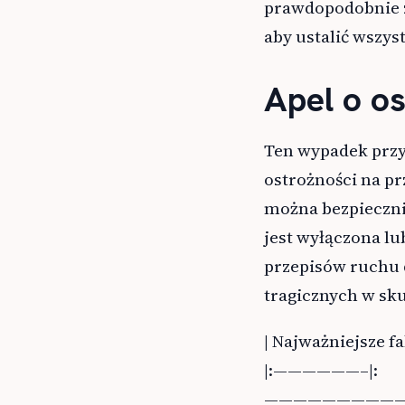
prawdopodobnie z
aby ustalić wszys
Apel o o
Ten wypadek przy
ostrożności na pr
można bezpiecznie
jest wyłączona l
przepisów ruchu 
tragicznych w sk
| Najważniejsze fak
|:——————–|:
—————————