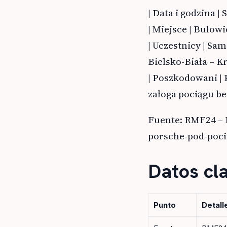
| Data i godzina |
| Miejsce | Bulowi
| Uczestnicy | Sa
Bielsko-Biała – K
| Poszkodowani | 
załoga pociągu be
Fuente: RMF24 – 
porsche-pod-poci
Datos cl
Punto
Detall