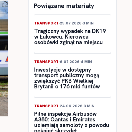
Powiązane materiały
TRANSPORT
·
25.07.2026
·
3 MIN
Tragiczny wypadek na DK19
w Łukowcu. Kierowca
osobówki zginął na miejscu
TRANSPORT
·
6.07.2026
·
4 MIN
Inwestycje w dostępny
transport publiczny mogą
zwiększyć PKB Wielkiej
Brytanii o 176 mld funtów
TRANSPORT
·
24.06.2026
·
3 MIN
Pilne inspekcje Airbusów
A380: Qantas i Emirates
uziemiają samoloty z powodu
pęknięć skrzydeł