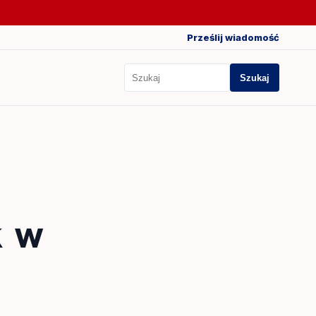
Prześlij wiadomość
Szukaj
Szukaj
k w