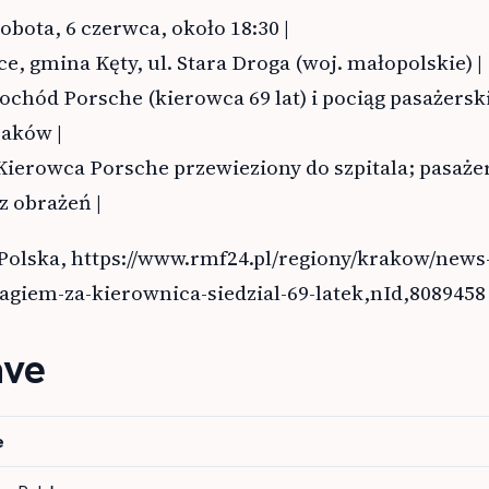
 Sobota, 6 czerwca, około 18:30 |
ce, gmina Kęty, ul. Stara Droga (woj. małopolskie) |
mochód Porsche (kierowca 69 lat) i pociąg pasażerski
raków |
Kierowca Porsche przewieziony do szpitala; pasaże
z obrażeń |
Polska, https://www.rmf24.pl/regiony/krakow/news
agiem-za-kierownica-siedzial-69-latek,nId,8089458
ave
e