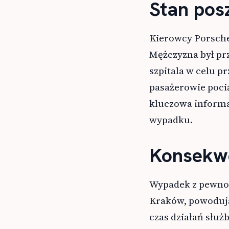
Stan po
Kierowcy Porsche
Mężczyzna był pr
szpitala w celu p
pasażerowie pocią
kluczowa informa
wypadku.
Konsekwe
Wypadek z pewnośc
Kraków, powodują
czas działań służ