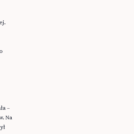
j.
To
ła –
w. Na
ył