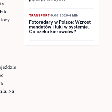
ty
dzie
TRANSPORT
·
9.06.2026
·
4 MIN
 tory
Fotoradary w Polsce: Wzrost
mandatów i luki w systemie.
Co czeka kierowców?
ejeździe
ec
wa
nia. Na