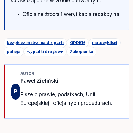
sprawdzaj dane w źródle pierwotnym.
Oficjalne źródła i weryfikacja redakcyjna
bezpieczeństwo na drogach
GDDKiA
motocykliści
policja
wypadki drogowe
Zakopianka
AUTOR
Paweł Zieliński
P
Pisze o prawie, podatkach, Unii
Europejskiej i oficjalnych procedurach.