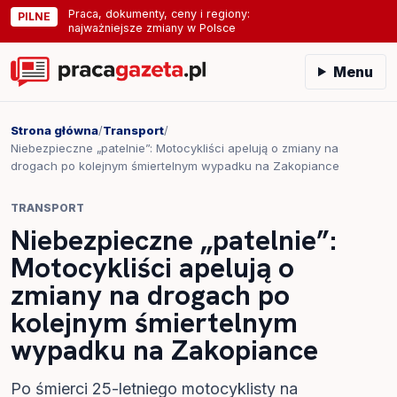
Praca, dokumenty, ceny i regiony:
PILNE
najważniejsze zmiany w Polsce
Menu
Strona główna
/
Transport
/
Niebezpieczne „patelnie”: Motocykliści apelują o zmiany na
drogach po kolejnym śmiertelnym wypadku na Zakopiance
TRANSPORT
Niebezpieczne „patelnie”:
Motocykliści apelują o
zmiany na drogach po
kolejnym śmiertelnym
wypadku na Zakopiance
Po śmierci 25-letniego motocyklisty na