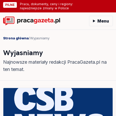
Praca, dokumenty, ceny i regiony:
PILNE
najważniejsze zmiany w Polsce
Menu
Strona główna
/
Wyjasniamy
Wyjasniamy
Najnowsze materiały redakcji PracaGazeta.pl na
ten temat.