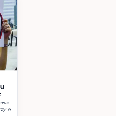
ku
z
etowe
rzył w