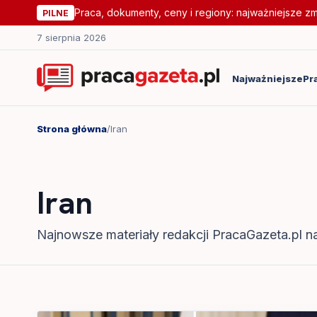
Praca, dokumenty, ceny i regiony: najważniejsze z
PILNE
7 sierpnia 2026
Najważniejsze
Pr
Strona główna
/
Iran
Iran
Najnowsze materiały redakcji PracaGazeta.pl na