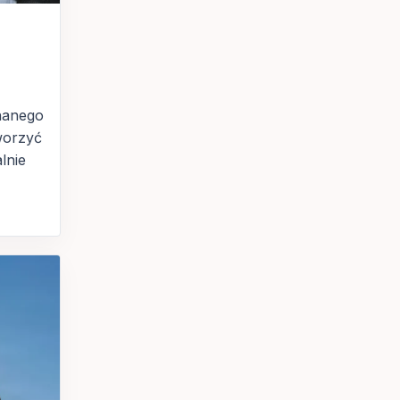
a
u
nanego
worzyć
lnie