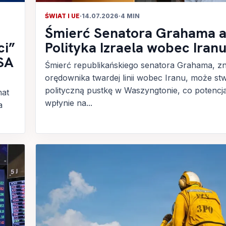
ŚWIAT I UE
·
14.07.2026
·
4 MIN
Śmierć Senatora Grahama 
ci”
Polityka Izraela wobec Iran
USA
Śmierć republikańskiego senatora Grahama, z
orędownika twardej linii wobec Iranu, może st
polityczną pustkę w Waszyngtonie, co potencja
mat
wpłynie na...
a