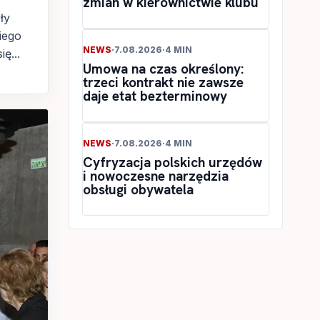
zmian w kierownictwie klubu
ły
iego
NEWS
·
7.08.2026
·
4 MIN
ę...
Umowa na czas określony:
trzeci kontrakt nie zawsze
daje etat bezterminowy
NEWS
·
7.08.2026
·
4 MIN
Cyfryzacja polskich urzędów
i nowoczesne narzędzia
obsługi obywatela