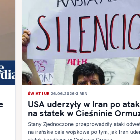
ŚWIAT I UE
·
26.06.2026
·
3 MIN
e
USA uderzyły w Iran po ata
na statek w Cieśninie Ormu
Stany Zjednoczone przeprowadziły ataki odw
na irańskie cele wojskowe po tym, jak Iran ude
statek handlowy w Cieśninie Ormuz....