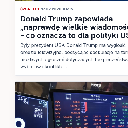
ŚWIAT I UE
·
17.07.2026
·
4 MIN
Donald Trump zapowiada
„naprawdę wielkie wiadomoś
– co oznacza to dla polityki 
Były prezydent USA Donald Trump ma wygłosić
orędzie telewizyjne, podsycając spekulacje na te
możliwych ogłoszeń dotyczących bezpieczeństw
wyborów i konfliktu...