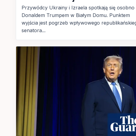
Przywódcy Ukrainy i Izraela spotkają się osobno
Donaldem Trumpem w Białym Domu. Punktem
wyjścia jest pogrzeb wpływowego republikańskie
senatora...