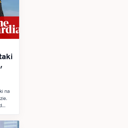
taki
,
ki na
zie.
...