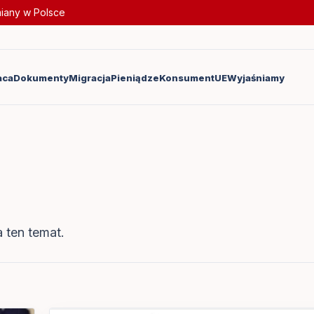
miany w Polsce
aca
Dokumenty
Migracja
Pieniądze
Konsument
UE
Wyjaśniamy
 ten temat.