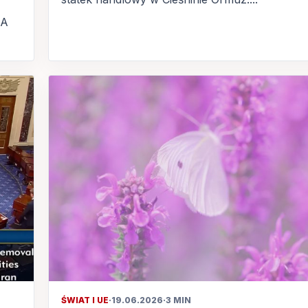
SA
ŚWIAT I UE
·
19.06.2026
·
3 MIN