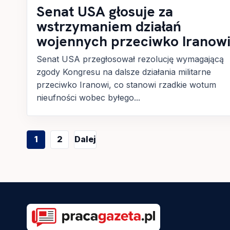
Senat USA głosuje za
wstrzymaniem działań
wojennych przeciwko Iranow
Senat USA przegłosował rezolucję wymagającą
zgody Kongresu na dalsze działania militarne
przeciwko Iranowi, co stanowi rzadkie wotum
nieufności wobec byłego...
Stronicowanie
1
2
Dalej
wpisów