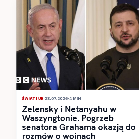
ŚWIAT I UE
·
28.07.2026
·
4 MIN
Zelensky i Netanyahu w
Waszyngtonie. Pogrzeb
senatora Grahama okazją do
rozmów o wojnach