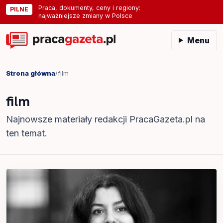
Praca, dokumenty, ceny i regiony:
PILNE
najważniejsze zmiany w Polsce
Menu
Strona główna
/
film
film
Najnowsze materiały redakcji PracaGazeta.pl na
ten temat.