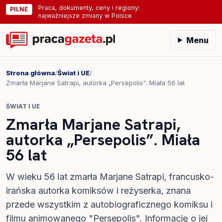
Praca, dokumenty, ceny i regiony:
PILNE
najważniejsze zmiany w Polsce
Menu
Strona główna
/
Świat i UE
/
Zmarła Marjane Satrapi, autorka „Persepolis”. Miała 56 lat
ŚWIAT I UE
Zmarła Marjane Satrapi,
autorka „Persepolis”. Miała
56 lat
W wieku 56 lat zmarła Marjane Satrapi, francusko-
irańska autorka komiksów i reżyserka, znana
przede wszystkim z autobiograficznego komiksu i
filmu animowanego "Persepolis". Informację o jej