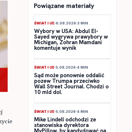
Powiązane materiały
ŚWIAT I UE
·
6.08.2026
·
3 MIN
Wybory w USA: Abdul El-
Sayed wygrywa prawybory w
Michigan, Zohran Mamdani
komentuje wynik
ŚWIAT I UE
·
5.08.2026
·
4 MIN
Sąd może ponownie oddalić
pozew Trumpa przeciwko
Wall Street Journal. Chodzi o
10 mld dol.
ej
ŚWIAT I UE
·
5.08.2026
·
4 MIN
Mike Lindell odchodzi ze
zycie
stanowiska dyrektora
MyPillow, by kandydować na