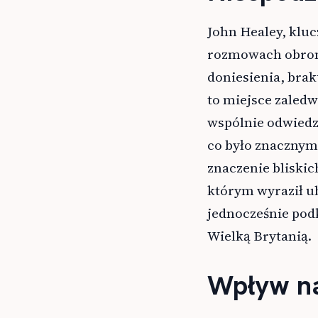
John Healey, kluc
rozmowach obronn
doniesienia, bra
to miejsce zaledw
wspólnie odwiedz
co było znacznym 
znaczenie bliskic
którym wyraził ub
jednocześnie podk
Wielką Brytanią.
Wpływ na