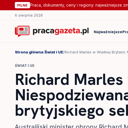
Praca, dokumenty, ceny i regiony: najważniejsze z
PILNE
6 sierpnia 2026
Najważniejsze
Pr
Strona główna
/
Świat i UE
/
Richard Marles w Wielkiej Brytanii
ŚWIAT I UE
Richard Marles 
Niespodziewana
brytyjskiego s
Australijski minister obrony Richard 