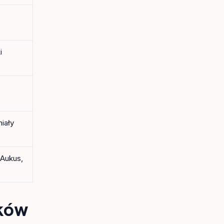
i
iały
 Aukus,
ików