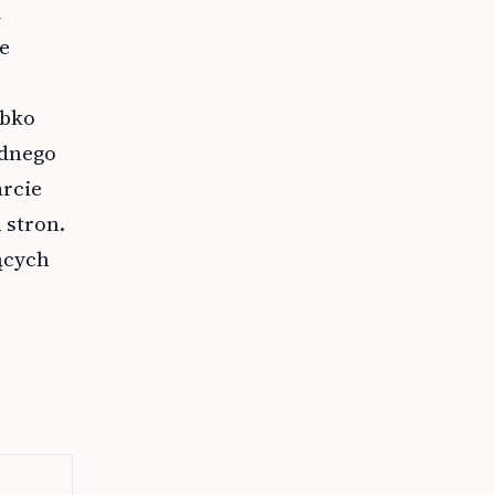
i
e
ybko
adnego
arcie
 stron.
ących