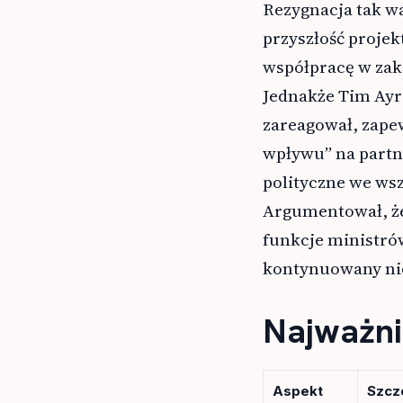
Rezygnacja tak wa
przyszłość proje
współpracę w za
Jednakże Tim Ayre
zareagował, zapew
wpływu” na partne
polityczne we wsz
Argumentował, że
funkcje ministró
kontynuowany nie
Najważni
Aspekt
Szcz