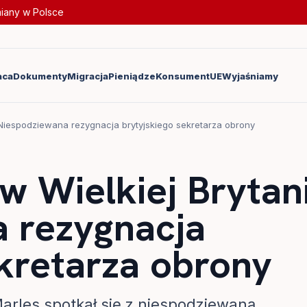
miany w Polsce
aca
Dokumenty
Migracja
Pieniądze
Konsument
UE
Wyjaśniamy
: Niespodziewana rezygnacja brytyjskiego sekretarza obrony
w Wielkiej Brytani
 rezygnacja
ekretarza obrony
Marles spotkał się z niespodziewaną