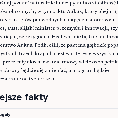
żnej postaci naturalnie budzi pytania o stabilność 
któw obronnych, w tym paktu Aukus, który obejmuj
kresie okrętów podwodnych o napędzie atomowym.
s, australijski minister przemysłu i innowacji, sz
niając, że rezygnacja Healeya „nie będzie miała ż
rstwo Aukus. Podkreślił, że pakt ma głębokie pop
ystkich trzech krajach i jest w interesie wszystkich
 przez cały okres trwania umowy wiele osób pełni
w obrony będzie się zmieniać, a program będzie
zależnie od tych roszad.
ejsze fakty
egóły