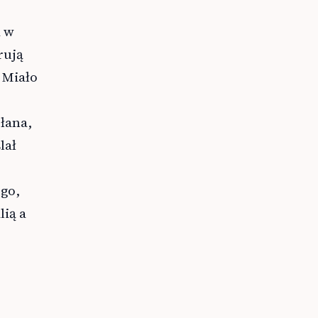
a w
rują
 Miało
łana,
lał
ego,
lią a