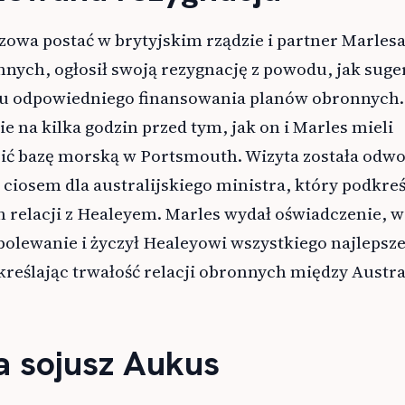
zowa postać w brytyjskim rządzie i partner Marles
ych, ogłosił swoją rezygnację z powodu, jak suge
ku odpowiedniego finansowania planów obronnych.
ie na kilka godzin przed tym, jak on i Marles mieli
ić bazę morską w Portsmouth. Wizyta została odwo
ciosem dla australijskiego ministra, który podkreś
h relacji z Healeyem. Marles wydał oświadczenie, w
olewanie i życzył Healeyowi wszystkiego najlepsz
reślając trwałość relacji obronnych między Austra
 sojusz Aukus