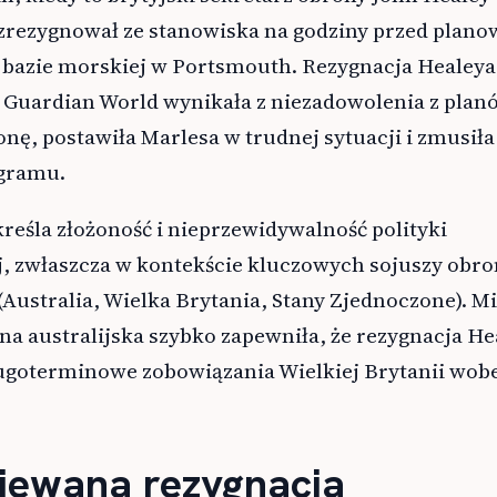
zrezygnował ze stanowiska na godziny przed plan
 bazie morskiej w Portsmouth. Rezygnacja Healeya
 Guardian World wynikała z niezadowolenia z plan
ę, postawiła Marlesa w trudnej sytuacji i zmusiła
gramu.
reśla złożoność i nieprzewidywalność polityki
 zwłaszcza w kontekście kluczowych sojuszy obr
(Australia, Wielka Brytania, Stany Zjednoczone). 
na australijska szybko zapewniła, że rezygnacja He
ługoterminowe zobowiązania Wielkiej Brytanii wob
iewana rezygnacja