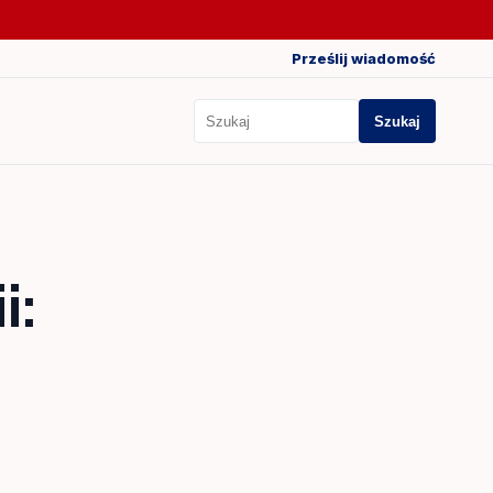
Prześlij wiadomość
Szukaj
Szukaj
i: