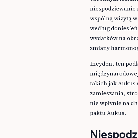
niespodziewanie 
wspólną wizytą w
według doniesień
wydatków na obron
zmiany harmono
Incydent ten podk
międzynarodowej,
takich jak Aukus 
zamieszania, stro
nie wpłynie na d
paktu Aukus.
Niespodz