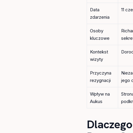
Data
11 cz
zdarzenia
Osoby
Richar
kluczowe
sekre
Kontekst
Doroc
wizyty
Przyczyna
Nieza
rezygnacji
jego 
Wpływ na
Stron
Aukus
podkr
Dlaczego