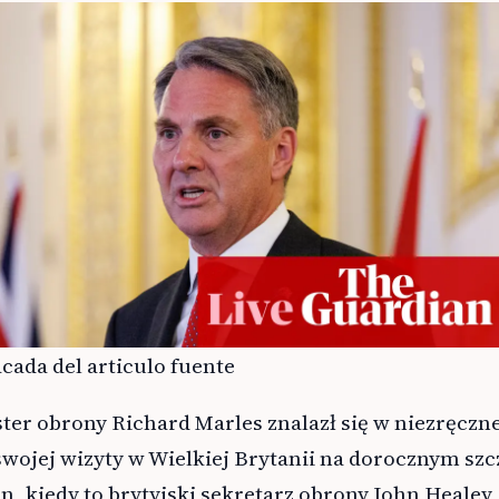
cada del articulo fuente
ster obrony Richard Marles znalazł się w niezręczn
swojej wizyty w Wielkiej Brytanii na dorocznym szc
 kiedy to brytyjski sekretarz obrony John Healey