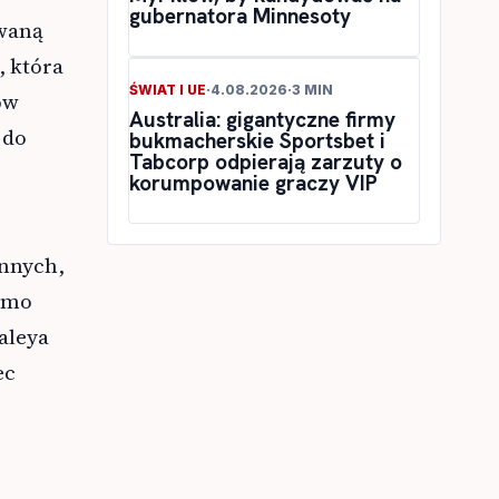
gubernatora Minnesoty
owaną
, która
ŚWIAT I UE
·
4.08.2026
·
3 MIN
ów
Australia: gigantyczne firmy
 do
bukmacherskie Sportsbet i
Tabcorp odpierają zarzuty o
korumpowanie graczy VIP
onnych,
Mimo
aleya
ec