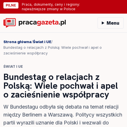
Praca, dokumenty, ceny i regiony:
PILNE
najważniejsze zmiany w Polsce
Menu
Strona główna
/
Świat i UE
/
Bundestag o relacjach z Polską: Wiele pochwał i apel o
zacieśnienie współpracy
ŚWIAT I UE
Bundestag o relacjach z
Polską: Wiele pochwał i apel
o zacieśnienie współpracy
W Bundestagu odbyła się debata na temat relacji
między Berlinem a Warszawą. Politycy wszystkich
partii wyrazili uznanie dla Polski i wezwali do