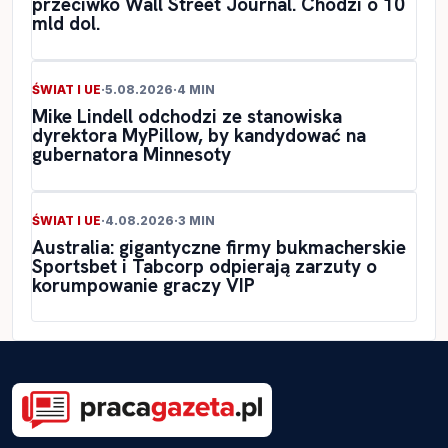
przeciwko Wall Street Journal. Chodzi o 10
mld dol.
ŚWIAT I UE
·
5.08.2026
·
4 MIN
Mike Lindell odchodzi ze stanowiska
dyrektora MyPillow, by kandydować na
gubernatora Minnesoty
ŚWIAT I UE
·
4.08.2026
·
3 MIN
Australia: gigantyczne firmy bukmacherskie
Sportsbet i Tabcorp odpierają zarzuty o
korumpowanie graczy VIP