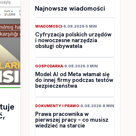
Najnowsze wiadomości
WIADOMOSCI
·
6.08.2026
·
5 MIN
Cyfryzacja polskich urzędów
i nowoczesne narzędzia
obsługi obywatela
GOSPODARKA
·
6.08.2026
·
3 MIN
Model AI od Meta włamał się
do innej firmy podczas testów
bezpieczeństwa
tuje
DOKUMENTY I PRAWO
·
6.08.2026
·
8 MIN
ć,
Prawa pracownika w
pierwszej pracy – co musisz
wiedzieć na starcie