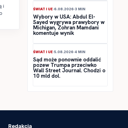
 i
ŚWIAT I UE
·
6.08.2026
·
3 MIN
o
Wybory w USA: Abdul El-
Sayed wygrywa prawybory w
Michigan, Zohran Mamdani
komentuje wynik
ŚWIAT I UE
·
5.08.2026
·
4 MIN
Sąd może ponownie oddalić
pozew Trumpa przeciwko
Wall Street Journal. Chodzi o
10 mld dol.
Redakcja