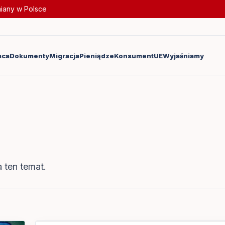
miany w Polsce
aca
Dokumenty
Migracja
Pieniądze
Konsument
UE
Wyjaśniamy
 ten temat.