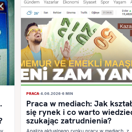
PRACA
·
4.06.2026
·
6 MIN
.
Praca w mediach: Jak kształ
się rynek i co warto wiedzie
?
szukając zatrudnienia?
ny
Analiza aktualnego rynku pracy w mediach, z