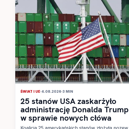
ŚWIAT I UE
·
4.08.2026
·
3 MIN
25 stanów USA zaskarżyło
administrację Donalda Trum
w sprawie nowych cłówa
Koalicja 25 amerykańskich stanów złożyła pozew