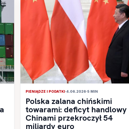
PIENIĄDZE I PODATKI
·
4.06.2026
·
5 MIN
Polska zalana chińskimi
pa
towarami: deficyt handlowy 
Chinami przekroczył 54
miliardy euro