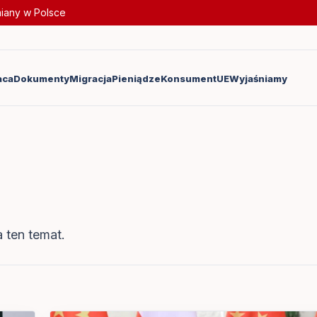
miany w Polsce
aca
Dokumenty
Migracja
Pieniądze
Konsument
UE
Wyjaśniamy
 ten temat.