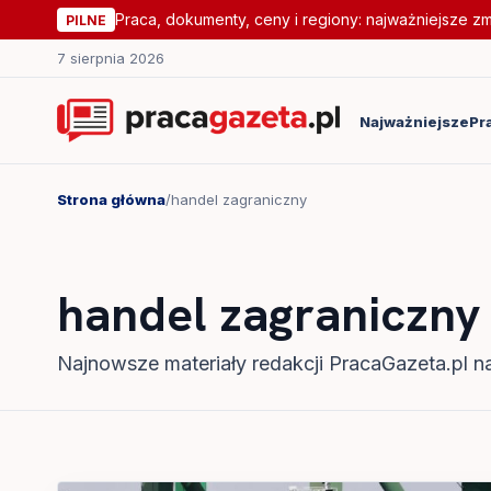
Praca, dokumenty, ceny i regiony: najważniejsze z
PILNE
7 sierpnia 2026
Najważniejsze
Pr
Strona główna
/
handel zagraniczny
handel zagraniczny
Najnowsze materiały redakcji PracaGazeta.pl na