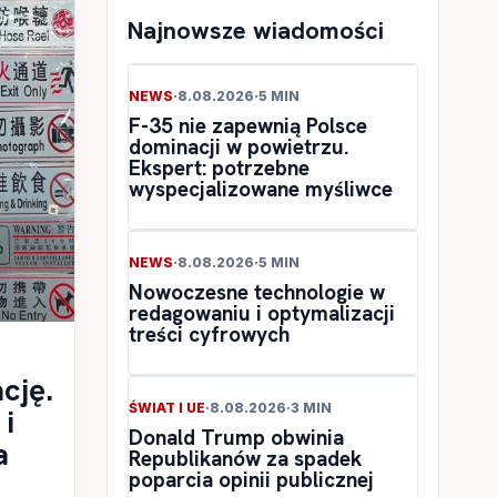
Najnowsze wiadomości
NEWS
·
8.08.2026
·
5 MIN
F-35 nie zapewnią Polsce
dominacji w powietrzu.
Ekspert: potrzebne
wyspecjalizowane myśliwce
NEWS
·
8.08.2026
·
5 MIN
Nowoczesne technologie w
redagowaniu i optymalizacji
treści cyfrowych
cję.
ŚWIAT I UE
·
8.08.2026
·
3 MIN
i
Donald Trump obwinia
a
Republikanów za spadek
poparcia opinii publicznej