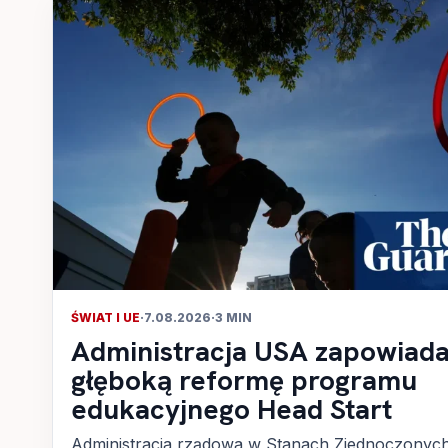
ŚWIAT I UE
·
7.08.2026
·
3 MIN
Administracja USA zapowiad
głęboką reformę programu
edukacyjnego Head Start
Administracja rządowa w Stanach Zjednoczonyc