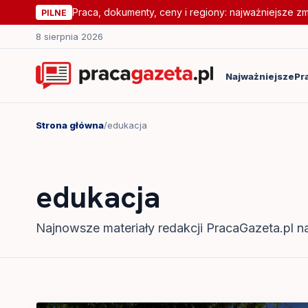
Praca, dokumenty, ceny i regiony: najważniejsze z
PILNE
8 sierpnia 2026
Najważniejsze
Pr
Strona główna
/
edukacja
edukacja
Najnowsze materiały redakcji PracaGazeta.pl na