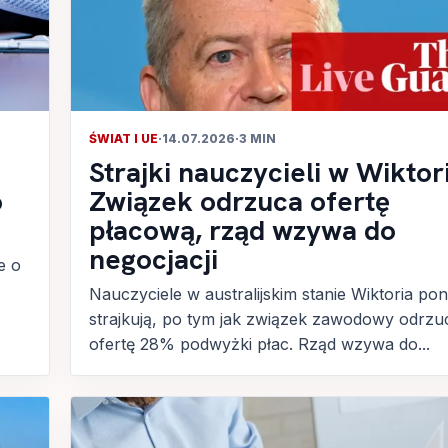
ŚWIAT I UE
·
14.07.2026
·
3 MIN
Strajki nauczycieli w Wiktori
o
Związek odrzuca ofertę
płacową, rząd wzywa do
negocjacji
e o
Nauczyciele w australijskim stanie Wiktoria po
strajkują, po tym jak związek zawodowy odrzuc
ofertę 28% podwyżki płac. Rząd wzywa do...