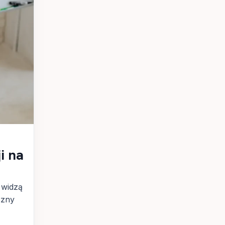
i na
 widzą
czny