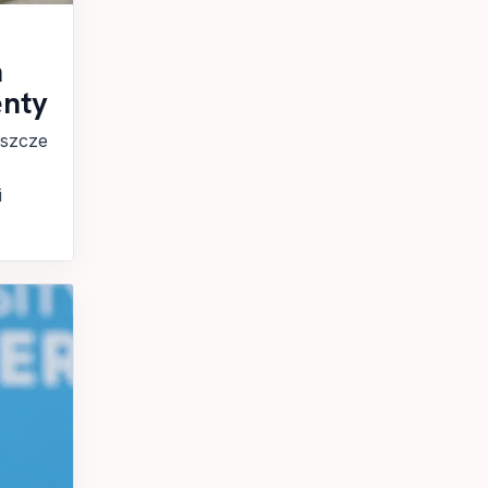
a
enty
eszcze
i