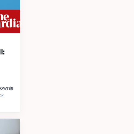
i:
nownie
ił