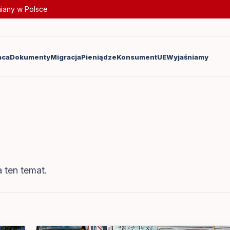
miany w Polsce
aca
Dokumenty
Migracja
Pieniądze
Konsument
UE
Wyjaśniamy
 ten temat.