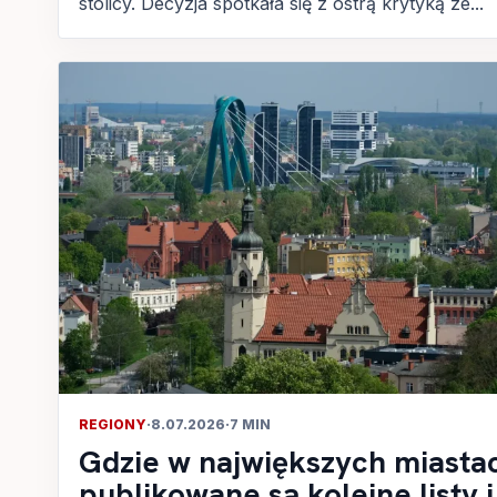
stolicy. Decyzja spotkała się z ostrą krytyką ze...
REGIONY
·
8.07.2026
·
7 MIN
Gdzie w największych miasta
publikowane są kolejne listy i