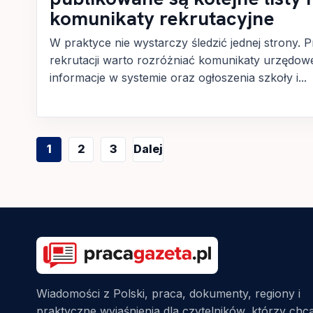
komunikaty rekrutacyjne
W praktyce nie wystarczy śledzić jednej strony. P
rekrutacji warto rozróżniać komunikaty urzędow
informacje w systemie oraz ogłoszenia szkoły i...
Stronicowanie
1
2
3
Dalej
wpisów
Wiadomości z Polski, praca, dokumenty, regiony i
praktyczne wyjaśnienia dla czytelników, którzy chc