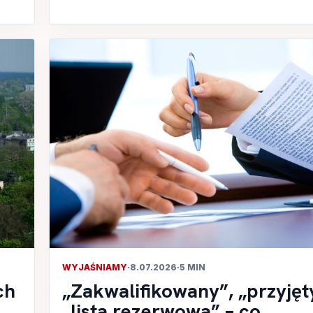
WYJAŚNIAMY
·
8.07.2026
·
5 MIN
ch
„Zakwalifikowany”, „przyjęt
„lista rezerwowa” – co