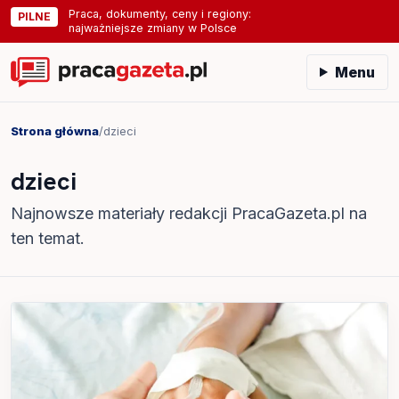
Praca, dokumenty, ceny i regiony:
PILNE
najważniejsze zmiany w Polsce
Menu
Strona główna
/
dzieci
dzieci
Najnowsze materiały redakcji PracaGazeta.pl na
ten temat.