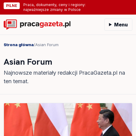
Praca, dokumenty, ceny i regiony:
PILNE
najważniejsze zmiany w Polsce
Menu
Strona główna
/
Asian Forum
Asian Forum
Najnowsze materiały redakcji PracaGazeta.pl na
ten temat.