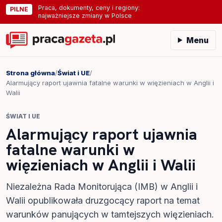
Praca, dokumenty, ceny i regiony:
PILNE
najważniejsze zmiany w Polsce
Menu
Strona główna
/
Świat i UE
/
Alarmujący raport ujawnia fatalne warunki w więzieniach w Anglii i
Walii
ŚWIAT I UE
Alarmujący raport ujawnia
fatalne warunki w
więzieniach w Anglii i Walii
Niezależna Rada Monitorująca (IMB) w Anglii i
Walii opublikowała druzgocący raport na temat
warunków panujących w tamtejszych więzieniach.