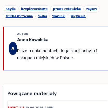
Anglia
bezpieczeństwo
prawa człowieka
raport
służba więzienna
Walia
warunki
więzienia
AUTOR
Anna Kowalska
A
Pisze o dokumentach, legalizacji pobytu i
usługach miejskich w Polsce.
Powiązane materiały
ŚWIAT I UE
·
10.06.2026
·
4 MIN