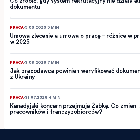
Co zrobić, gdy system rekrutacyjny nie działa a
dokumentu
PRACA
·
5.08.2026
·
5 MIN
Umowa zlecenie a umowa o pracę – różnice w pr
w 2025
PRACA
·
3.08.2026
·
7 MIN
Jak pracodawca powinien weryfikować dokumen
z Ukrainy
PRACA
·
31.07.2026
·
4 MIN
Kanadyjski koncern przejmuje Żabkę. Co zmieni s
pracowników i franczyzobiorców?