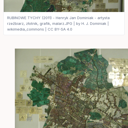
RUBINOWE TYCHY (2011) - Henryk Jan Dominiak - artysta
rzeźbiarz, złotnik, grafik, malarz.JPG | by H. J. Dominiak |
wikimedia_commons | CC BY-SA 4.0