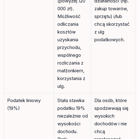
(powyżej 120
działalności (np.
000 zł).
zakup towarów,
Możliwość
sprzętu) i/lub
odliczania
chcą skorzystać
kosztów
z ulg
uzyskania
podatkowych.
przychodu,
wspólnego
rozliczania z
małżonkiem,
korzystania z
ulg.
Podatek liniowy
Stała stawka
Dla osób, które
(19%)
podatku 19%
spodziewają się
niezależnie od
wysokich
wysokości
dochodów i nie
dochodu.
chcą