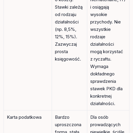
Stawki zależą
i osiągają
od rodzaju
wysokie
działalności
przychody. Nie
(np. 8,5%,
wszystkie
12%, 15%).
rodzaje
Zazwyczaj
działalności
prosta
mogą korzystać
księgowość.
z ryczałtu.
Wymaga
dokładnego
sprawdzenia
stawek PKD dla
konkretnej
działalności.
Karta podatkowa
Bardzo
Dla osób
uproszczona
prowadzących
forma, stała
niewielkie, ściśle