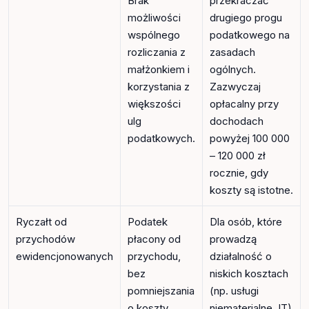
Brak
przekraczać
możliwości
drugiego progu
wspólnego
podatkowego na
rozliczania z
zasadach
małżonkiem i
ogólnych.
korzystania z
Zazwyczaj
większości
opłacalny przy
ulg
dochodach
podatkowych.
powyżej 100 000
– 120 000 zł
rocznie, gdy
koszty są istotne.
Ryczałt od
Podatek
Dla osób, które
przychodów
płacony od
prowadzą
ewidencjonowanych
przychodu,
działalność o
bez
niskich kosztach
pomniejszania
(np. usługi
o koszty.
niematerialne, IT)