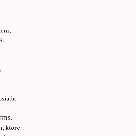
iem,
S.
y
osiada
 KRS.
h, które