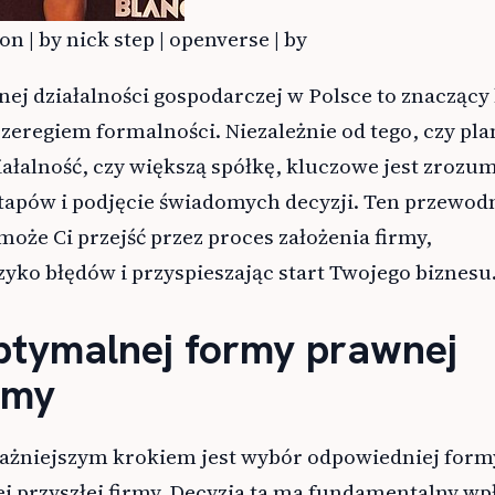
on | by nick step | openverse | by
ej działalności gospodarczej w Polsce to znaczący
 szeregiem formalności. Niezależnie od tego, czy pl
łalność, czy większą spółkę, kluczowe jest zrozu
tapów i podjęcie świadomych decyzji. Ten przewod
oże Ci przejść przez proces założenia firmy,
yko błędów i przyspieszając start Twojego biznesu
tymalnej formy prawnej
rmy
ażniejszym krokiem jest wybór odpowiedniej form
j przyszłej firmy. Decyzja ta ma fundamentalny wp