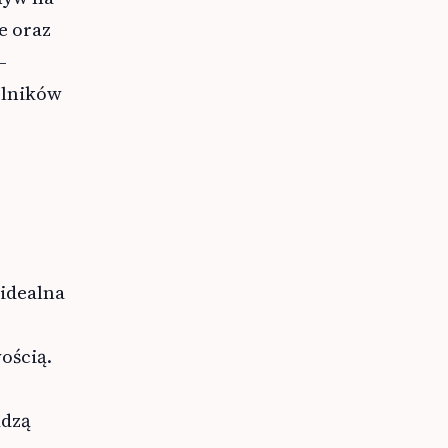
e oraz
–
ólników
 idealna
ością.
adzą