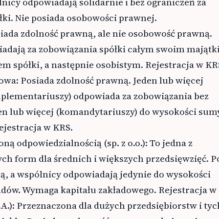
lnicy odpowiadają solidarnie i bez ograniczeń za
ki. Nie posiada osobowości prawnej.
siada zdolność prawną, ale nie osobowość prawną.
adają za zobowiązania spółki całym swoim majątk
m spółki, a następnie osobistym. Rejestracja w KR
wa: Posiada zdolność prawną. Jeden lub więcej
lementariuszy) odpowiada za zobowiązania bez
den lub więcej (komandytariuszy) do wysokości sum
jestracja w KRS.
ną odpowiedzialnością (sp. z o.o.): To jedna z
ch form dla średnich i większych przedsięwzięć. P
, a wspólnicy odpowiadają jedynie do wysokości
dów. Wymaga kapitału zakładowego. Rejestracja w
.A.): Przeznaczona dla dużych przedsiębiorstw i tyc