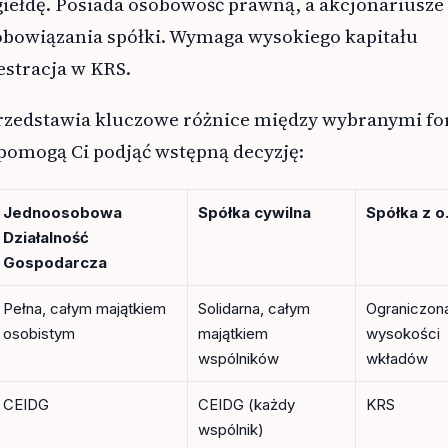
giełdę. Posiada osobowość prawną, a akcjonariusze
obowiązania spółki. Wymaga wysokiego kapitału
estracja w KRS.
przedstawia kluczowe różnice między wybranymi f
pomogą Ci podjąć wstępną decyzję:
Jednoosobowa
Spółka cywilna
Spółka z o
Działalność
Gospodarcza
Pełna, całym majątkiem
Solidarna, całym
Ograniczon
osobistym
majątkiem
wysokości
wspólników
wkładów
CEIDG
CEIDG (każdy
KRS
wspólnik)