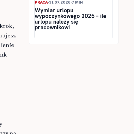
PRACA
·
31.07.2026
·
7 MIN
Wymiar urlopu
wypoczynkowego 2025 – ile
urlopu należy się
 krok,
pracownikowi
anujesz
mienie
nik
.
y
ływ na