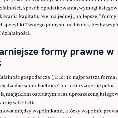
ialności, sposób opodatkowania, wymogi księgow
iwania kapitału. Nie ma jednej „najlepszej” formy 
d specyfiki Twojego pomysłu na biznes, liczby wsp
 działalności.
arniejsze formy prawne w
:
łalność gospodarcza (JDG): To najprostsza forma,
hcą działać samodzielnie. Charakteryzuje się pełną
ią majątkiem osobistym oraz uproszczoną księgow
wa się w CEIDG.
Umowa między wspólnikami, którzy wspólnie prow