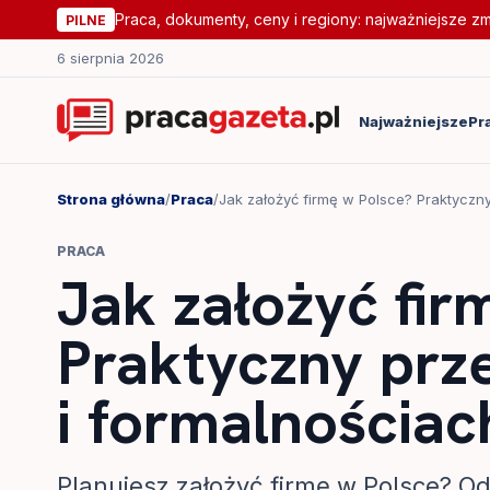
Praca, dokumenty, ceny i regiony: najważniejsze z
PILNE
6 sierpnia 2026
Najważniejsze
Pr
Strona główna
/
Praca
/
Jak założyć firmę w Polsce? Praktyczny
PRACA
Jak założyć fir
Praktyczny prze
i formalnościac
Planujesz założyć firmę w Polsce? O