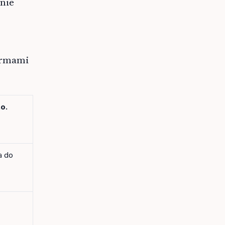
 nie
ormami
.o.
a do