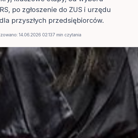
KRS, po zgłoszenie do ZUS i urzędu
la przyszłych przedsiębiorców.
izowano: 14.06.2026 02:13
7 min czytania