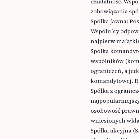
działalność. Wspó
zobowiązania spół
Spółka jawna: Po
Wspólnicy odpowi
najpierw majątkie
Spółka komandyto
wspólników (komp
ograniczeń, a je
komandytowej. Re
Spółka z ograniczo
najpopularniejszy
osobowość prawną
wniesionych wkła
Spółka akcyjna (S