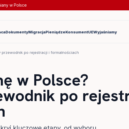
miany w Polsce
aca
Dokumenty
Migracja
Pieniądze
Konsument
UE
Wyjaśniamy
 przewodnik po rejestracji i formalnościach
mę w Polsce?
wodnik po rejestr
h
dkryj kluczowe etapy, od wyboru