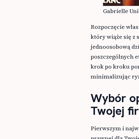
Gabrielle Uni
Rozpoczęcie własn
który wiąże się z
jednoosobową dzia
poszczególnych e
krok po kroku pom
minimalizując ryz
Wybór op
Twojej fi
Pierwszym i najw
prawnej dla Twoje