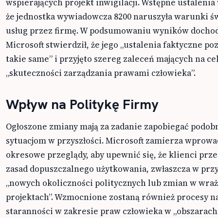
wspierających projekt inwigilacji. Wstępne ustalenia 
że jednostka wywiadowcza 8200 naruszyła warunki ś
usług przez firmę. W podsumowaniu wyników docho
Microsoft stwierdził, że jego „ustalenia faktyczne poz
takie same” i przyjęto szereg zaleceń mających na c
„skuteczności zarządzania prawami człowieka”.
Wpływ na Politykę Firmy
Ogłoszone zmiany mają za zadanie zapobiegać podo
sytuacjom w przyszłości. Microsoft zamierza wprowa
okresowe przeglądy, aby upewnić się, że klienci prze
zasad dopuszczalnego użytkowania, zwłaszcza w prz
„nowych okoliczności politycznych lub zmian w wra
projektach”. Wzmocnione zostaną również procesy na
staranności w zakresie praw człowieka w „obszarach