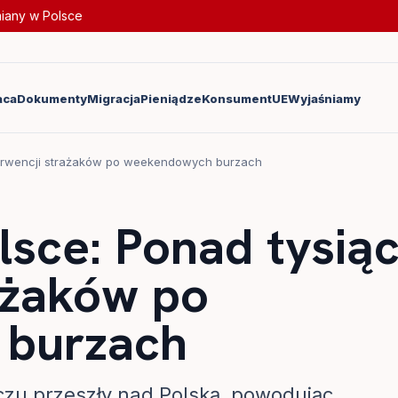
miany w Polsce
aca
Dokumenty
Migracja
Pieniądze
Konsument
UE
Wyjaśniamy
terwencji strażaków po weekendowych burzach
lsce: Ponad tysią
ażaków po
burzach
czu przeszły nad Polską, powodując