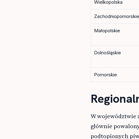
Wielkopolska
Zachodniopomorski
Małopolskie
Dolnośląskie
Pomorskie
Regional
W województwie 
głównie powalony
podtopionych piw