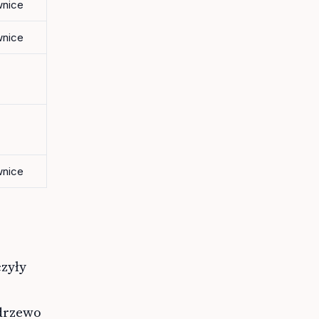
wnice
wnice
wnice
zyły
 drzewo