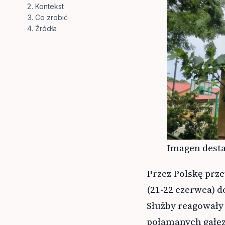
Kontekst
Co zrobić
Źródła
Imagen desta
Przez Polskę prz
(21-22 czerwca) d
Służby reagowały
połamanych gałęzi