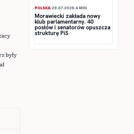
POLSKA
·
29.07.2026
·
4 MIN
Morawiecki zakłada nowy
klub parlamentarny. 40
posłów i senatorów opuszcza
strukturę PiS
żacy
z były
al