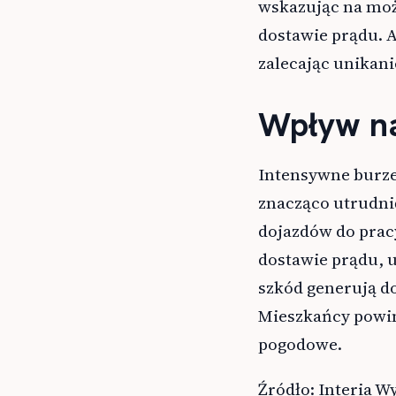
wskazując na możl
dostawie prądu. A
zalecając unikani
Wpływ na
Intensywne burze i
znacząco utrudni
dojazdów do prac
dostawie prądu, 
szkód generują d
Mieszkańcy powin
pogodowe.
Źródło: Interia W