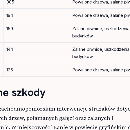
305
Powalone drzewa, zalane pi
e
194
Powalone drzewa, zalane pi
159
Zalane piwnice, uszkodzenia
budynków
144
Zalane piwnice, uszkodzenia
budynków
136
Powalone drzewa, zalane pi
ne szkody
zachodniopomorskim interwencje strażaków dotyc
ch drzew, połamanych gałęzi oraz zalanych i
nic. W miejscowości Banie w powiecie gryfińskim