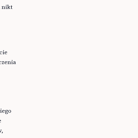
 nikt
cie
czenia
giego
e
w,