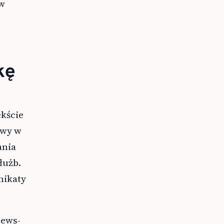
 w
kę
kście
rwy w
ania
łużb.
nikaty
news-