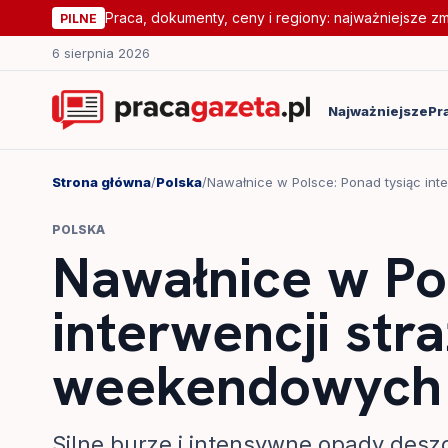
Praca, dokumenty, ceny i regiony: najważniejsze z
PILNE
6 sierpnia 2026
Najważniejsze
Pr
Strona główna
/
Polska
/
Nawałnice w Polsce: Ponad tysiąc in
POLSKA
Nawałnice w Po
interwencji str
weekendowych 
Silne burze i intensywne opady desz