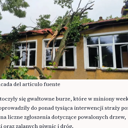
cada del articulo fuente
etoczyły się gwałtowne burze, które w miniony wee
oprowadziły do ponad tysiąca interwencji straży po
 na liczne zgłoszenia dotyczące powalonych drzew,
 oraz zalanych piwnic i dróg.