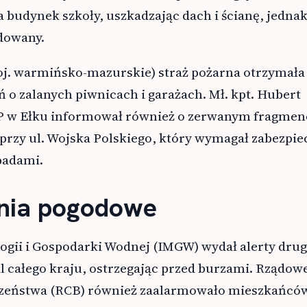
a budynek szkoły, uszkadzając dach i ścianę, jednak
odowany.
woj. warmińsko-mazurskie) straż pożarna otrzymała
eń o zalanych piwnicach i garażach. Mł. kpt. Hubert
P w Ełku informował również o zerwanym fragmen
przy ul. Wojska Polskiego, który wymagał zabezpie
padami.
nia pogodowe
ogii i Gospodarki Wodnej (IMGW) wydał alerty dru
l całego kraju, ostrzegając przed burzami. Rządow
zeństwa (RCB) również zaalarmowało mieszkańcó