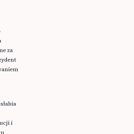
o
a
ne za
zydent
awaniem
słabia
cji i
ku