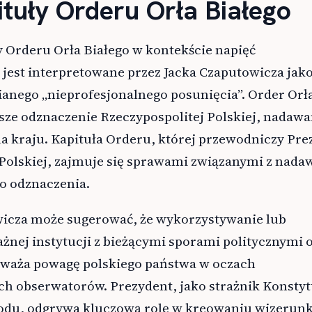
ituły Orderu Orła Białego
 Orderu Orła Białego w kontekście napięć
jest interpretowane przez Jacka Czaputowicza jak
nego „nieprofesjonalnego posunięcia”. Order Orł
sze odznaczenie Rzeczypospolitej Polskiej, nadawa
la kraju. Kapituła Orderu, której przewodniczy Pre
 Polskiej, zajmuje się sprawami związanymi z nad
go odznaczenia.
icza może sugerować, że wykorzystywanie lub
żnej instytucji z bieżącymi sporami politycznymi o
odważa powagę polskiego państwa w oczach
 obserwatorów. Prezydent, jako strażnik Konstytu
odu, odgrywa kluczową rolę w kreowaniu wizerun