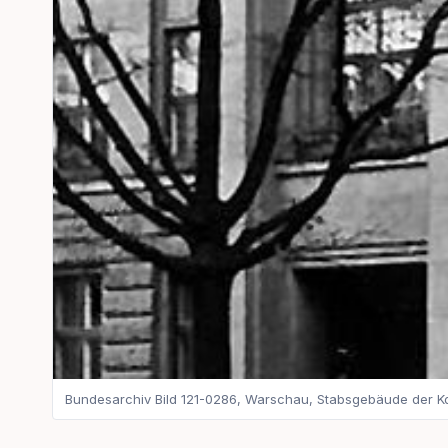
Bundesarchiv Bild 121-0286, Warschau, Stabsgebäude der K