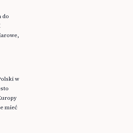
m do
i
iarowe,
Polski w
ęsto
 Europy
że mieć