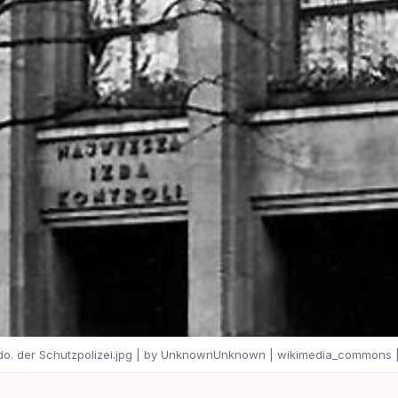
do. der Schutzpolizei.jpg | by UnknownUnknown | wikimedia_commons 