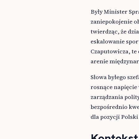
Były Minister Sp
zaniepokojenie o
twierdząc, że dzi
eskalowanie spor
Czaputowicza, te
arenie międzynar
Słowa byłego szef
rosnące napięcie
zarządzania polit
bezpośrednio kwe
dla pozycji Polski
Kontekst