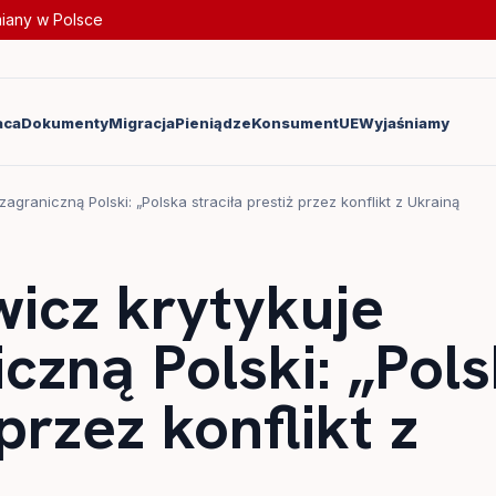
miany w Polsce
aca
Dokumenty
Migracja
Pieniądze
Konsument
UE
Wyjaśniamy
agraniczną Polski: „Polska straciła prestiż przez konflikt z Ukrainą
icz krytykuje
iczną Polski: „Pol
 przez konflikt z