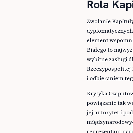
Rola Kap
Zwołanie Kapituły
dyplomatycznych 
element wspomnia
Białego to najwyż
wybitne zasługi d
Rzeczypospolitej
i odbieraniem te
Krytyka Czaputow
powiązanie tak wa
jej autorytet i p
międzynarodowych
reprezentant nar