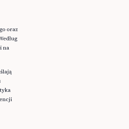
ego oraz
 Według
i na
ślają
u
otyka
encji