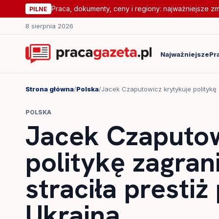
Praca, dokumenty, ceny i regiony: najważniejsze z
PILNE
8 sierpnia 2026
Najważniejsze
Pr
Strona główna
/
Polska
/
Jacek Czaputowicz krytykuje politykę z
POLSKA
Jacek Czaputow
politykę zagran
straciła prestiż
Ukrainą