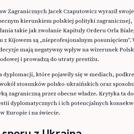
raw Zagranicznych Jacek Czaputowicz wyraził swoje
becnym kierunkiem polskiej polityki zagranicznej,
ałania takie jak zwołanie Kapituły Orderu Orła Biał
u z Kijowem są „nieprofesjonalnym posunięciem”.
 decyzje mają negatywny wpływ na wizerunek Polsk
odowej i prowadzą do utraty prestiżu.
a dyplomacji, które pojawiły się w mediach, podkre
 wokół stosunków polsko-ukraińskich oraz sposob
yką zagraniczną przez obecne władze. Krytyka ta d
stii dyplomatycznych i ich potencjalnych konsekw
 w Europie i na świecie.
 sporu z Ukrainą