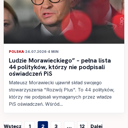
POLSKA
·
24.07.2026
·
4 MIN
Ludzie Morawieckiego” – pełna lista
44 polityków, którzy nie podpisali
oświadczeń PiS
Mateusz Morawiecki ujawnił skład swojego
stowarzyszenia "Rozwój Plus". To 44 polityków,
którzy nie podpisali wymaganych przez władze
PiS oświadczeń. Wśród...
Stronicowanie
Wstecz
1
2
3
…
12
Dalej