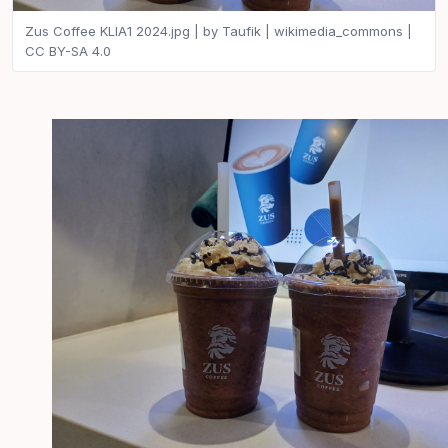
Zus Coffee KLIA1 2024.jpg | by Taufik | wikimedia_commons |
CC BY-SA 4.0