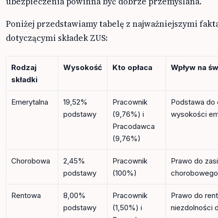
ubezpieczenia powinna być dobrze przemyślana.
Poniżej przedstawiamy tabelę z najważniejszymi fak
dotyczącymi składek ZUS:
Rodzaj
Wysokość
Kto opłaca
Wpływ na św
składki
Emerytalna
19,52%
Pracownik
Podstawa do o
podstawy
(9,76%) i
wysokości em
Pracodawca
(9,76%)
Chorobowa
2,45%
Pracownik
Prawo do zasi
podstawy
(100%)
chorobowego
Rentowa
8,00%
Pracownik
Prawo do renty
podstawy
(1,50%) i
niezdolności 