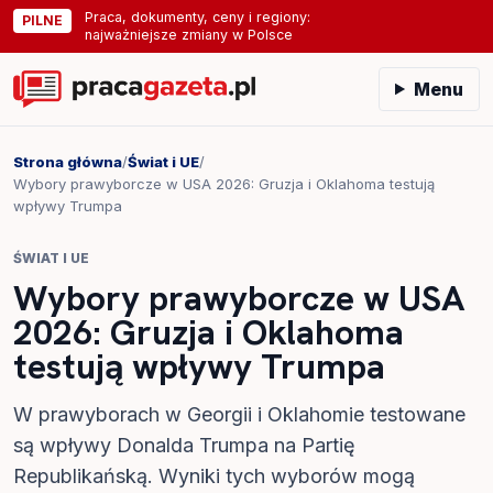
Praca, dokumenty, ceny i regiony:
PILNE
najważniejsze zmiany w Polsce
Menu
Strona główna
/
Świat i UE
/
Wybory prawyborcze w USA 2026: Gruzja i Oklahoma testują
wpływy Trumpa
ŚWIAT I UE
Wybory prawyborcze w USA
2026: Gruzja i Oklahoma
testują wpływy Trumpa
W prawyborach w Georgii i Oklahomie testowane
są wpływy Donalda Trumpa na Partię
Republikańską. Wyniki tych wyborów mogą