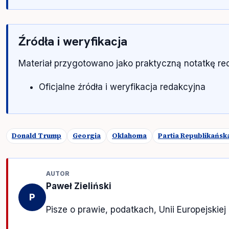
Źródła i weryfikacja
Materiał przygotowano jako praktyczną notatkę r
Oficjalne źródła i weryfikacja redakcyjna
Donald Trump
Georgia
Oklahoma
Partia Republikańsk
AUTOR
Paweł Zieliński
P
Pisze o prawie, podatkach, Unii Europejskiej