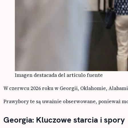
Imagen destacada del articulo fuente
W czerwcu 2026 roku w Georgii, Oklahomie, Alabamie
Prawybory te są uważnie obserwowane, ponieważ mogą 
Georgia: Kluczowe starcia i spory