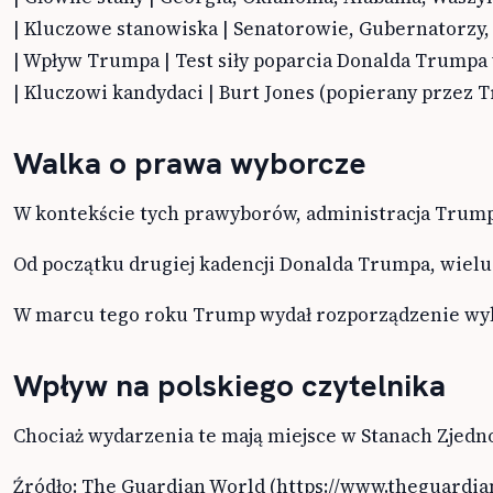
| Kluczowe stanowiska | Senatorowie, Gubernatorzy,
| Wpływ Trumpa | Test siły poparcia Donalda Trumpa 
| Kluczowi kandydaci | Burt Jones (popierany przez T
Walka o prawa wyborcze
W kontekście tych prawyborów, administracja Trumpa
Od początku drugiej kadencji Donalda Trumpa, wielu
W marcu tego roku Trump wydał rozporządzenie wykon
Wpływ na polskiego czytelnika
Chociaż wydarzenia te mają miejsce w Stanach Zjedno
Źródło: The Guardian World (https://www.theguardi