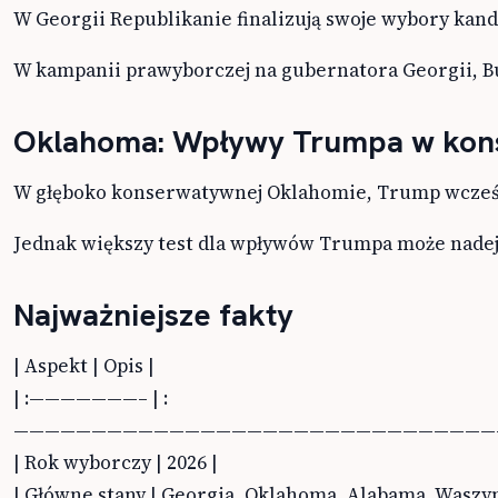
W Georgii Republikanie finalizują swoje wybory kand
W kampanii prawyborczej na gubernatora Georgii, Bu
Oklahoma: Wpływy Trumpa w kon
W głęboko konserwatywnej Oklahomie, Trump wcześni
Jednak większy test dla wpływów Trumpa może nadejś
Najważniejsze fakty
| Aspekt | Opis |
| :———————– | :—————————————————————————————————————————————————————————————————————————————————————————————————————————————————————————————————————————————————————————————————————————————————————————————————————————————————————————————————————————————————————————————————————————————————————————————————————————————————————————————————————————————————————————————————————————————————————————————————————————————————————————————————————————————————————————————————————————————————————————————————————————————————————————————————————————————————————————————————————————————————————————————————————————————————————————————————————————————————————————————————————————————————————————————————————————————————————————————————————————————————————————————————————————————————————————————————————————————————————————————————————————————————————————————————————————————————————————————————————————————————————————————————————————————————————————————————————————————————————————————————————————————————————————————————————————————————————————————————————————————————————————————————————————————————————————————————————————————————————————————————————————————————————————————————————————————————————————————————————————————————————————————————————————————————————————————————————————————————————————————————————————————————————————————————————————————————————————————————————————————————————————————————————————————————————————————————————————————————————————————————————————————————————————————————————————————————————————————————————————————————————————————————————————————————————————————————————————————————————————————————————————————————————————————————————————————————————————————————————————————————————————————————————————————————————————————————————————————————————————————————————————————————————————————————————————————————————————————————————————————————————————————————————————————————————————————————————————————————————————————————————————————————————————————————————————————————————————————————————————————————————————————————————————————————————————————————————————————————————————————————————————————————————————————————————————————————————————————————————————————————————————————————————————————————————————————————————————————————————————————————————————————————————————————————————————————————————————————————————————————————————————————————————————————————————————————————————————————————————————————————————————————————————————————————————————————————————————————————————————————————————————————————————————————————————————————————————————————————————————————————————————————————————————————————————————————————————————————————————————————————————————————————————————————————————————————————————————————————————————————————————————————————————————————————————————————————————————————————————————————————————————————————————————————————————————————————————————————————————————————————————————————————————————————————————————————————————————————————————————————————————————————————————————————————————————————————————————————————————————————————————————————————————————————————————————————————————————————————————————————————————————————————————————————————————————————————————————————————————————————————————————————————————————————————————————————————————————————————————————————————————————————————————————————————————————————————————————————————————————————————————————————————————————————————————————————————————————————————————————————————————————————————————————————————————————————————————————————————————————————————————————————————————————————————————————————————————————————————————————————————————————————————————————————————————————————————————————————————————————————————————————————————————————————————————————————————————————————————————————————————————————————————————————————————————————————————————————————————————————————————————————————————————————————————————————————————————————————————————————————————————————————————————————————————————————————————————————————————————————————————————————————————————————————————————————————————————————————————————————————————————————————————————————————————————————————————————————————————————————————————————————————————————————————————————————————————————————————————————————————————————————————————————————————————————————————————————————————————————————————————————————————————————————————————————————————————————————————————————————————————————————————————————————————————————————————————————————————————————————————————————————————————————————————————————————————————————————————————————————————————————————————————————————————————————————————————————————————————————————————————————————————————————————————————————————————————————————————————————————————————————————————————————————————————————————————————————————————————————————————————————————————————————————————————————————————————————————————————————————————————————————————————————————————————————————————————————————————————————————————————————————————————————————————————————————————————————————————————————————————————————————————————————————————————————————————————————————————————————————————————————————————————————————————————————————————————————————————————————————————————————————————————————————————————————————————————————————————————————————————————————————————————————————————————————————————————————————————————————————————————————————————————————————————————————————————————————————————————————————————————————————————————————————————————————————————————————————————————————————————————————————————————————————————————————————————————————————————————————————————————————————————————————————————————————————————————————————————————————————————————————————————————————————————————————————————————————————————————————————————————————————————————————————————————————————————————————————————————————————————————————————————————————————————————————————————————————————————————————————————————————————————————————————————————————————————————————————————————————————————————————————————————————————————————————————————————————————————————————————————————————————————————————————————————————————————————————————————————————————————————————————————————————————————————————————————————————————————————————————————————————————————————————————————————————————————————————————————————————————————————————————————————————————————————————————————————————————————————————————————————————————————————————————————————————————————————————————————————————————————————————————————————————————————————————————————————————————————————————————————————————————————————————————————————————————————————————————————————————————————————————————————————————————————————————————————————————————————————————————————————————————————————————————————————————————————————————————————————————————————————————————————————————————————————————————————————————————————————————————————————————————————————————————————————————————————————————————————————————————————————————————————————————————————————————————————————————————————————————————————————————————————————————————————————————————————————————————————————————————————————————————————————————————————————————————————————————————————————————————————————————————————————————————————————————————————————————————————————————————————————————————————————————————————————————————————————————————————————————————————————————————————————————————————————————————————————————————————————————————————————————————————————————————————————————————————————————————————————————————————————————————————————————————————————————————————————————————————————————————————————————————————————————————————————————————————————————————————————————————————————————————————————————————————————————————————————————————————————————————————————————————————————————————————————————————————————————————————————————————————————————————————————————————————————————————————————————————————————————————————————————————————————————————————————————————————————————————————————————————————————————————————————————————————————————————————————————————————————————————————————————————————————————————————————————————————————————————————————————————————————————————————————————————————————————————————————————————————————————————————————————————————————————————————————————————————————————————————————————————————————————————————————————————————————————————————————————————————————————————————————————————————————————————————————————————————————————————————————————————————————————————————————————————————————————————————————————————————————————————————————————————————————————————————————————————————————————————————————————————————————————————————————————————————————————————————————————————————————————————————————————————————————————————————————————————————————————————————————————————————————————————————————————————————————————————————————————————————————————————————————————————————————————————————————————————————————————————————————————————————————————————————————————————————————————————————————————————————————————————————————————————————————————————————————————————————————————————————————————————————————————————————————————————————————————————————————————————————————————————————————————————————————————————————————————————————————————————————————————————————————————————————————————————————————————————————————————————————————————————————————————————————————————————————————————————————————————————————————————————————————————————————————————————————————————————————————————————————————————————————————————————————————————————————————————————————————————————————————————————————————————————————————————————————————————————————————————————————————————————————————————————————————————————————————————————————————————————————————————————————————————————————————————————————————————————————————————————————————————————————————————————————————————————————————————————————————————————————————————————————————————————————————————————————————————————————————————————————————
| Główne stany | Georgia, Oklahoma, Alabama, Waszy