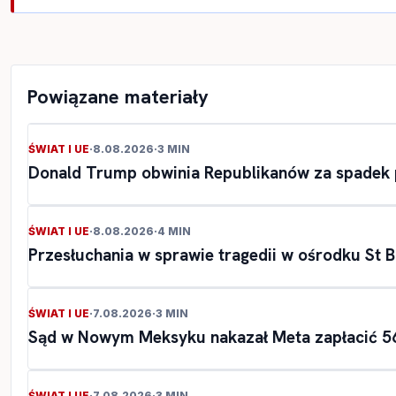
Powiązane materiały
ŚWIAT I UE
·
8.08.2026
·
3 MIN
Donald Trump obwinia Republikanów za spadek p
ŚWIAT I UE
·
8.08.2026
·
4 MIN
Przesłuchania w sprawie tragedii w ośrodku St 
ŚWIAT I UE
·
7.08.2026
·
3 MIN
Sąd w Nowym Meksyku nakazał Meta zapłacić 56
ŚWIAT I UE
·
7.08.2026
·
3 MIN