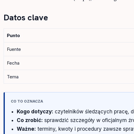
Datos clave
Punto
Fuente
Fecha
Tema
CO TO OZNACZA
Kogo dotyczy:
czytelników śledzących pracę, d
Co zrobić:
sprawdzić szczegóły w oficjalnym źród
Ważne:
terminy, kwoty i procedury zawsze spra