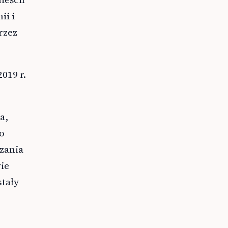
ii i
rzez
019 r.
a,
o
zania
ie
tały