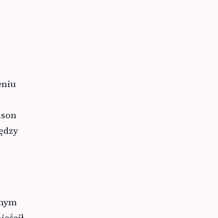
eniu
nson
ędzy
nnym
ieścił