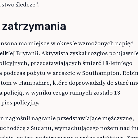
rstwo śledcze”.
 zatrzymania
insona ma miejsce w okresie wzmożonych napięć
lkiej Brytanii. Aktywista zyskał rozgłos po ujawni
licyjnych, przedstawiających śmierć 18-letniego
 podczas pobytu w areszcie w Southampton. Robi
stom w Hampshire, które doprowadziły do starć mi
 policją, w wyniku czego rannych zostało 13
pies policyjny.
n nagłośnił nagranie przedstawiające mężczyznę,
uchodźcę z Sudanu, wymachującego nożem nad i
ście, co jest podejrzewane o próbę zabójstwa. Zam