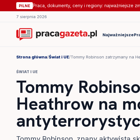
Praca, dokumenty, ceny i regiony: najważniejsze z
PILNE
7 sierpnia 2026
Najważniejsze
Pr
Strona główna
/
Świat i UE
/
Tommy Robinson zatrzymany na He
ŚWIAT I UE
Tommy Robinso
Heathrow na m
antyterrorysty
Tommy Robinson, znany aktywista skr