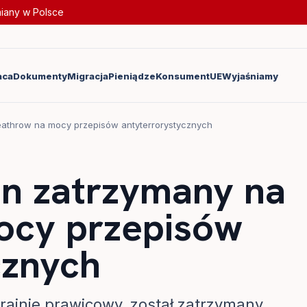
miany w Polsce
aca
Dokumenty
Migracja
Pieniądze
Konsument
UE
Wyjaśniamy
athrow na mocy przepisów antyterrorystycznych
n zatrzymany na
ocy przepisów
cznych
ajnie prawicowy, został zatrzymany