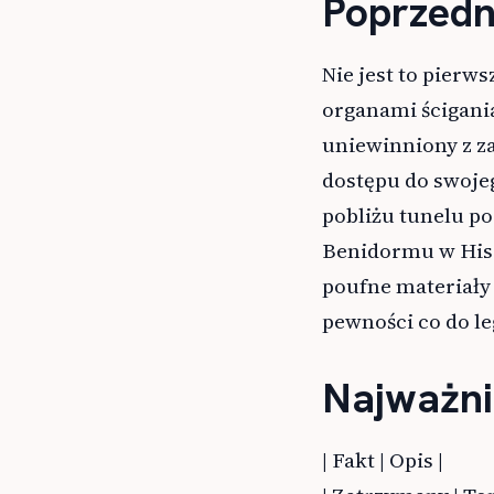
Poprzedn
Nie jest to pierw
organami ścigania
uniewinniony z za
dostępu do swoje
pobliżu tunelu p
Benidormu w Hisz
poufne materiały 
pewności co do le
Najważni
| Fakt | Opis |