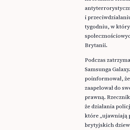
antyterrorystyczn
i przeciwdziałani
tygodniu, w któr
społecznościowyc
Brytanii.
Podczas zatrzyman
Samsunga Galaxy
poinformował, że 
zaapelował do sw
prawną. Rzecznik 
że działania poli
które „ujawniają 
brytyjskich dziew