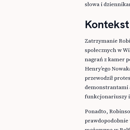
słowa i dziennika
Kontekst
Zatrzymanie Rob
społecznych w Wie
nagrań z kamer po
Henry’ego Nowaka
przewodził prote
demonstrantami a
funkcjonariuszy i 
Ponadto, Robinso
prawdopodobnie 
mężczyzną w Belfa