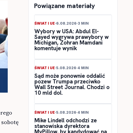
Powiązane materiały
ŚWIAT I UE
·
6.08.2026
·
3 MIN
Wybory w USA: Abdul El-
Sayed wygrywa prawybory w
Michigan, Zohran Mamdani
komentuje wynik
ŚWIAT I UE
·
5.08.2026
·
4 MIN
Sąd może ponownie oddalić
pozew Trumpa przeciwko
Wall Street Journal. Chodzi o
10 mld dol.
órego
ŚWIAT I UE
·
5.08.2026
·
4 MIN
Mike Lindell odchodzi ze
 sobotę
stanowiska dyrektora
MyPillow, by kandydować na