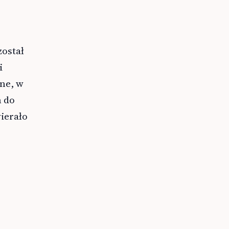
został
i
ne, w
m do
ierało