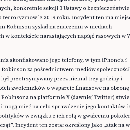
ych, konkretnie sekcji 3 Ustawy o bezpieczeństwie
u terroryzmowi z 2019 roku. Incydent ten ma miejs
ym Robinson zyskał na znaczeniu w mediach
h w kontekście narastających napięć rasowych w W
ia skonfiskowano jego telefony, w tym iPhone’a i
. Robinson za pośrednictwem mediów społecznośc
był przetrzymywany przez niemal trzy godziny i
oich zwolenników o wsparcie finansowe na obronę
Robinsona na platformie X (dawniej Twitter) stwier
cji mogą mieć na celu sprawdzenie jego kontaktów i 
polityków w związku z ich rolą w gwałceniu pokole
cząt”. Incydent ten został określony jako „atak na 