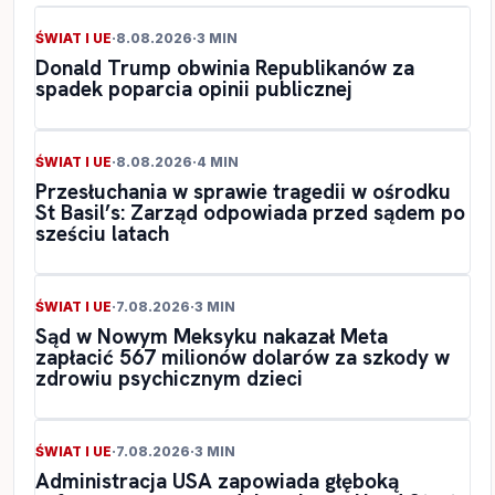
ŚWIAT I UE
·
8.08.2026
·
3 MIN
Donald Trump obwinia Republikanów za
spadek poparcia opinii publicznej
ŚWIAT I UE
·
8.08.2026
·
4 MIN
Przesłuchania w sprawie tragedii w ośrodku
St Basil’s: Zarząd odpowiada przed sądem po
sześciu latach
ŚWIAT I UE
·
7.08.2026
·
3 MIN
Sąd w Nowym Meksyku nakazał Meta
zapłacić 567 milionów dolarów za szkody w
zdrowiu psychicznym dzieci
ŚWIAT I UE
·
7.08.2026
·
3 MIN
Administracja USA zapowiada głęboką