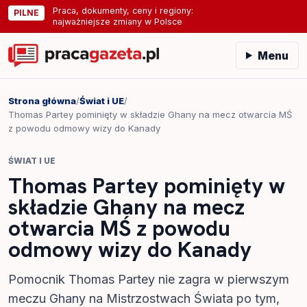
Praca, dokumenty, ceny i regiony:
PILNE
najważniejsze zmiany w Polsce
Menu
Strona główna
/
Świat i UE
/
Thomas Partey pominięty w składzie Ghany na mecz otwarcia MŚ
z powodu odmowy wizy do Kanady
ŚWIAT I UE
Thomas Partey pominięty w
składzie Ghany na mecz
otwarcia MŚ z powodu
odmowy wizy do Kanady
Pomocnik Thomas Partey nie zagra w pierwszym
meczu Ghany na Mistrzostwach Świata po tym,