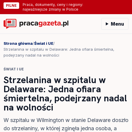
Praca, dokumenty, ceny i regiony:
PILNE
najważniejsze zmiany w Polsce
Menu
Strona główna
/
Świat i UE
/
Strzelanina w szpitalu w Delaware: Jedna ofiara śmiertelna,
podejrzany nadal na wolności
ŚWIAT I UE
Strzelanina w szpitalu w
Delaware: Jedna ofiara
śmiertelna, podejrzany nadal
na wolności
W szpitalu w Wilmington w stanie Delaware doszło
do strzelaniny, w której zginęła jedna osoba, a