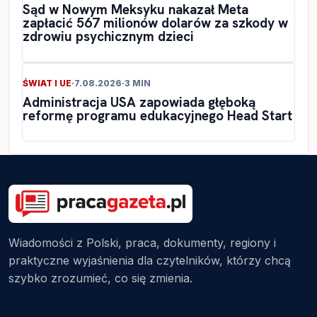
Sąd w Nowym Meksyku nakazał Meta
zapłacić 567 milionów dolarów za szkody w
zdrowiu psychicznym dzieci
ŚWIAT I UE
·
7.08.2026
·
3 MIN
Administracja USA zapowiada głęboką
reformę programu edukacyjnego Head Start
Wiadomości z Polski, praca, dokumenty, regiony i
praktyczne wyjaśnienia dla czytelników, którzy chcą
szybko zrozumieć, co się zmienia.