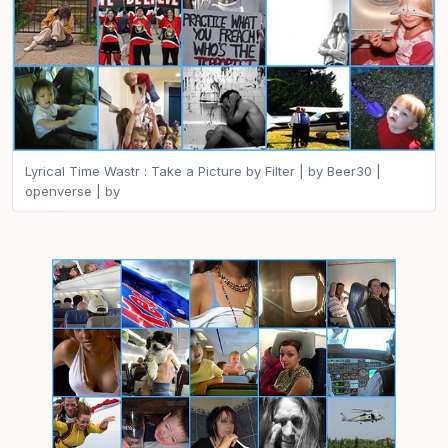
Lyrical Time Wastr : Take a Picture by Filter | by Beer30 |
openverse | by