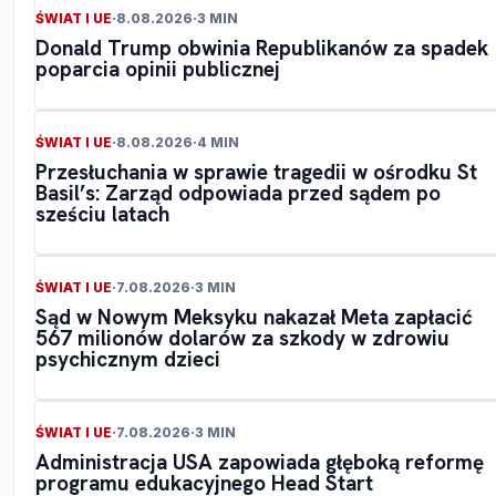
ŚWIAT I UE
·
8.08.2026
·
3 MIN
Donald Trump obwinia Republikanów za spadek
poparcia opinii publicznej
ŚWIAT I UE
·
8.08.2026
·
4 MIN
Przesłuchania w sprawie tragedii w ośrodku St
Basil’s: Zarząd odpowiada przed sądem po
sześciu latach
ŚWIAT I UE
·
7.08.2026
·
3 MIN
Sąd w Nowym Meksyku nakazał Meta zapłacić
567 milionów dolarów za szkody w zdrowiu
psychicznym dzieci
ŚWIAT I UE
·
7.08.2026
·
3 MIN
Administracja USA zapowiada głęboką reformę
programu edukacyjnego Head Start