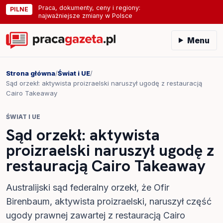
Praca, dokumenty, ceny i regiony:
PILNE
najważniejsze zmiany w Polsce
Menu
Strona główna
/
Świat i UE
/
Sąd orzekł: aktywista proizraelski naruszył ugodę z restauracją
Cairo Takeaway
ŚWIAT I UE
Sąd orzekł: aktywista
proizraelski naruszył ugodę z
restauracją Cairo Takeaway
Australijski sąd federalny orzekł, że Ofir
Birenbaum, aktywista proizraelski, naruszył część
ugody prawnej zawartej z restauracją Cairo