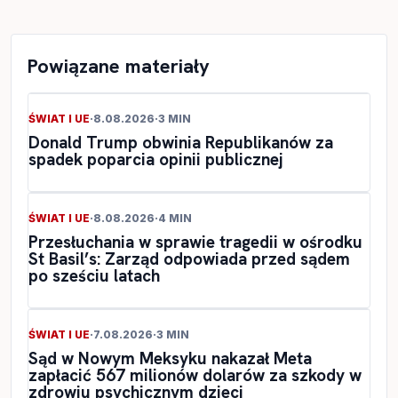
Powiązane materiały
ŚWIAT I UE
·
8.08.2026
·
3 MIN
Donald Trump obwinia Republikanów za
spadek poparcia opinii publicznej
ŚWIAT I UE
·
8.08.2026
·
4 MIN
Przesłuchania w sprawie tragedii w ośrodku
St Basil’s: Zarząd odpowiada przed sądem
po sześciu latach
ŚWIAT I UE
·
7.08.2026
·
3 MIN
Sąd w Nowym Meksyku nakazał Meta
zapłacić 567 milionów dolarów za szkody w
zdrowiu psychicznym dzieci