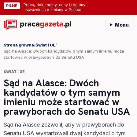
Praca, dokumenty, ceny i regiony:
PILNE
najważniejsze zmiany w Polsce
Menu
Strona główna
/
Świat i UE
/
Sąd na Alasce: Dwóch kandydatów o tym samym imieniu może
startować w prawyborach do Senatu USA
ŚWIAT I UE
Sąd na Alasce: Dwóch
kandydatów o tym samym
imieniu może startować w
prawyborach do Senatu USA
Sąd na Alasce zezwolił, aby w prawyborach do
Senatu USA wystartowali dwaj kandydaci o tym