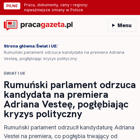
Praca, dokumenty, ceny i regiony:
PILNE
najważniejsze zmiany w Polsce
Menu
Strona główna
/
Świat i UE
/
Rumuński parlament odrzuca kandydata na premiera Adriana
Vesteę, pogłębiając kryzys polityczny
ŚWIAT I UE
Rumuński parlament odrzuca
kandydata na premiera
Adriana Vesteę, pogłębiając
kryzys polityczny
Rumuński parlament odrzucił kandydaturę Adriana
Vestei na premiera, co pogłębia trwający od