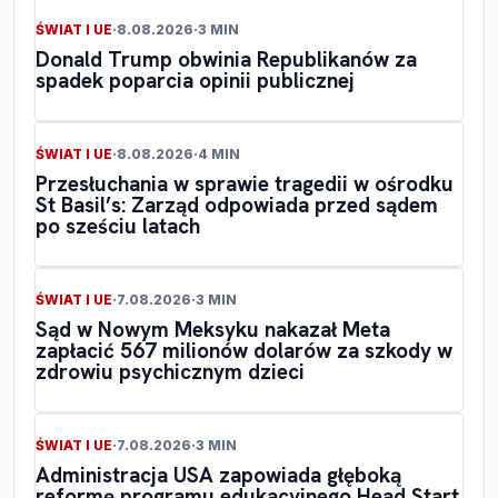
ŚWIAT I UE
·
8.08.2026
·
3 MIN
Donald Trump obwinia Republikanów za
spadek poparcia opinii publicznej
ŚWIAT I UE
·
8.08.2026
·
4 MIN
Przesłuchania w sprawie tragedii w ośrodku
St Basil’s: Zarząd odpowiada przed sądem
po sześciu latach
ŚWIAT I UE
·
7.08.2026
·
3 MIN
Sąd w Nowym Meksyku nakazał Meta
zapłacić 567 milionów dolarów za szkody w
zdrowiu psychicznym dzieci
ŚWIAT I UE
·
7.08.2026
·
3 MIN
Administracja USA zapowiada głęboką
reformę programu edukacyjnego Head Start