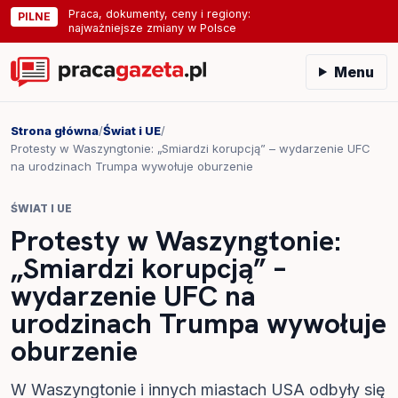
Praca, dokumenty, ceny i regiony:
PILNE
najważniejsze zmiany w Polsce
Menu
Strona główna
/
Świat i UE
/
Protesty w Waszyngtonie: „Smiardzi korupcją” – wydarzenie UFC
na urodzinach Trumpa wywołuje oburzenie
ŚWIAT I UE
Protesty w Waszyngtonie:
„Smiardzi korupcją” –
wydarzenie UFC na
urodzinach Trumpa wywołuje
oburzenie
W Waszyngtonie i innych miastach USA odbyły się