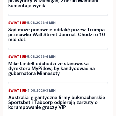
prawybory w Michigan, Zohran Mamdani
komentuje wynik
ŚWIAT I UE
·
5.08.2026
·
4 MIN
Sąd może ponownie oddalić pozew Trumpa
przeciwko Wall Street Journal. Chodzi o 10
mld dol.
ŚWIAT I UE
·
5.08.2026
·
4 MIN
Mike Lindell odchodzi ze stanowiska
dyrektora MyPillow, by kandydować na
gubernatora Minnesoty
ŚWIAT I UE
·
4.08.2026
·
3 MIN
Australia: gigantyczne firmy bukmacherskie
Sportsbet i Tabcorp odpierają zarzuty o
korumpowanie graczy VIP