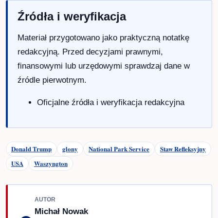
CO TO OZNACZA
Kogo dotyczy:
czytelników śledzących
pracę, dokumenty i codzienne zmiany w
Polsce.
Co zrobić:
sprawdzić szczegóły w
oficjalnym źródle i zachować materiał do
aktualizacji.
Ważne:
terminy, kwoty i procedury zawsze
sprawdzaj w oficjalnych serwisach.
Źródła i weryfikacja
Materiał przygotowano jako praktyczną
notatkę redakcyjną. Przed decyzjami