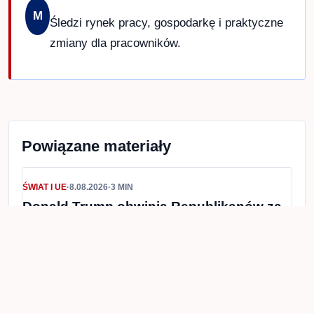
prawnymi, finansowymi lub urzędowymi
sprawdzaj dane w źródle pierwotnym.
Oficjalne źródła i weryfikacja redakcyjna
Donald Trump
glony
National Park Service
Staw Refleksyjny
USA
Waszyngton
AUTOR
Michał Nowak
M
Śledzi rynek pracy, gospodarkę i
praktyczne zmiany dla pracowników.