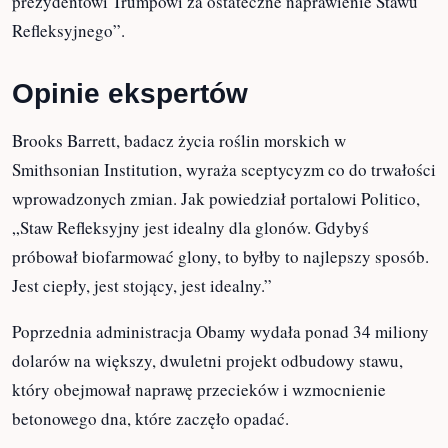
oczyszczania wody – system filtracji ozonowej z
nanobąbelkami – skutecznie eliminuje
nagromadzone glony. Rzecznik NPS powiedział
„The New York Times”, że „z powodu wdrożenia
zaawansowanej technologii nanobąbelków, glony są
martwe i są właśnie odsysane”. Dodał również:
„Dziękujemy prezydentowi Trumpowi za
ostateczne naprawienie Stawu Refleksyjnego”.
Opinie ekspertów
Brooks Barrett, badacz życia roślin morskich w
Smithsonian Institution, wyraża sceptycyzm co do
trwałości wprowadzonych zmian. Jak powiedział
portalowi Politico, „Staw Refleksyjny jest idealny
dla glonów. Gdybyś próbował biofarmować glony, to