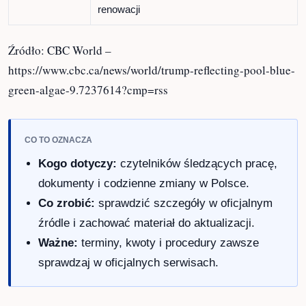
Aspekt
Opis
Lokalizacja
Staw Refleksyjny, Waszyngton, USA
Koszt
Ponad 14 milionów USD
renowacji
Inicjator
Prezydent Donald Trump
Problem
Ponowne pojawienie się glonów po
renowacji
Źródło: CBC World –
https://www.cbc.ca/news/world/trump-reflecting-
pool-blue-green-algae-9.7237614?cmp=rss