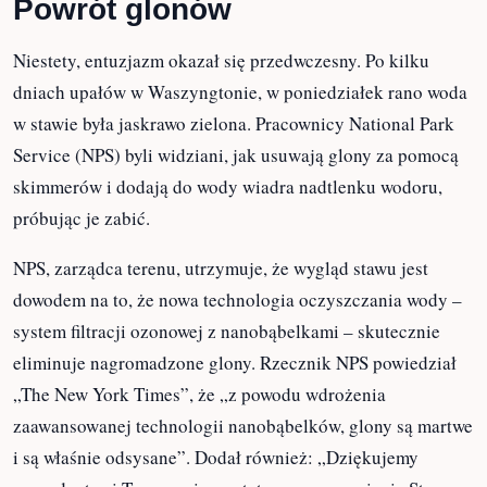
Social, pisząc: „To będzie pierwszy raz od dnia jego
budowy, 1922 roku, kiedy to działał i działał
wspaniale, naprawdę!”.
Powrót glonów
Niestety, entuzjazm okazał się przedwczesny. Po
kilku dniach upałów w Waszyngtonie, w
poniedziałek rano woda w stawie była jaskrawo
zielona. Pracownicy National Park Service (NPS)
byli widziani, jak usuwają glony za pomocą
skimmerów i dodają do wody wiadra nadtlenku
wodoru, próbując je zabić.
NPS, zarządca terenu, utrzymuje, że wygląd stawu
jest dowodem na to, że nowa technologia