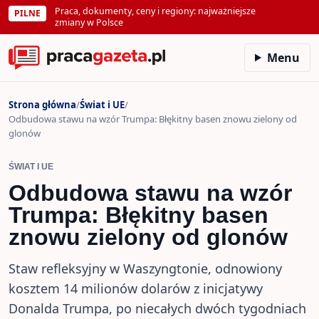
Praca, dokumenty, ceny i regiony:
PILNE
najważniejsze zmiany w Polsce
Menu
Strona główna
/
Świat i UE
/
Odbudowa stawu na wzór Trumpa: Błękitny basen znowu zielony
od glonów
ŚWIAT I UE
Odbudowa stawu na wzór
Trumpa: Błękitny basen
znowu zielony od glonów
Staw refleksyjny w Waszyngtonie, odnowiony
kosztem 14 milionów dolarów z inicjatywy Donalda
Trumpa, po niecałych dwóch tygodniach od