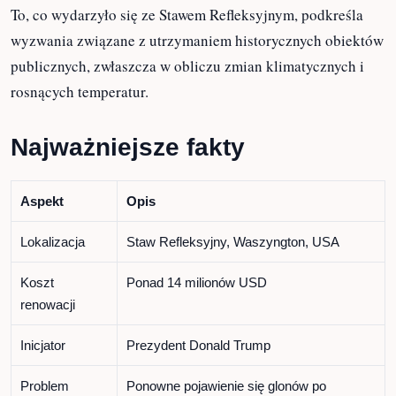
byłby to najlepszy sposób. Jest ciepły, jest stojący,
jest idealny.”
Poprzednia administracja Obamy wydała ponad 34
miliony dolarów na większy, dwuletni projekt
odbudowy stawu, który obejmował naprawę
przecieków i wzmocnienie betonowego dna, które
zaczęło opadać.
To, co wydarzyło się ze Stawem Refleksyjnym,
podkreśla wyzwania związane z utrzymaniem
historycznych obiektów publicznych, zwłaszcza w
obliczu zmian klimatycznych i rosnących
temperatur.
Najważniejsze fakty