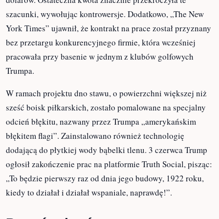
wyniesie około 1,5 miliona dolarów. Ostateczna
kwota znacznie przekroczyła te szacunki,
wywołując kontrowersje. Dodatkowo, „The New
York Times” ujawnił, że kontrakt na prace został
przyznany bez przetargu konkurencyjnego firmie,
która wcześniej pracowała przy basenie w jednym z
klubów golfowych Trumpa.
W ramach projektu dno stawu, o powierzchni
większej niż sześć boisk piłkarskich, zostało
pomalowane na specjalny odcień błękitu, nazwany
przez Trumpa „amerykańskim błękitem flagi”.
Zainstalowano również technologię dodającą do
płytkiej wody bąbelki tlenu. 3 czerwca Trump
ogłosił zakończenie prac na platformie Truth