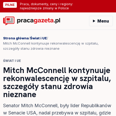
Praca, dokumenty, ceny i regiony:
PILNE
najważniejsze zmiany w Polsce
Menu
Strona główna
/
Świat i UE
/
Mitch McConnell kontynuuje rekonwalescencję w szpitalu,
szczegóły stanu zdrowia nieznane
ŚWIAT I UE
Mitch McConnell kontynuuje
rekonwalescencję w szpitalu,
szczegóły stanu zdrowia
nieznane
Senator Mitch McConnell, były lider Republikanów
w Senacie USA, nadal przebywa w szpitalu, gdzie