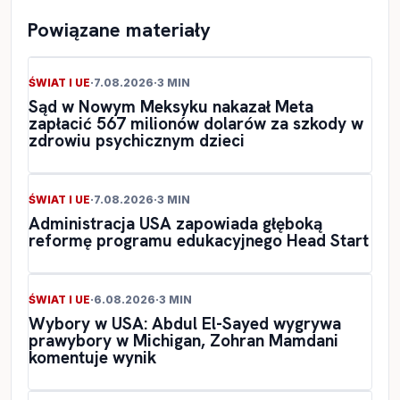
Powiązane materiały
ŚWIAT I UE
·
7.08.2026
·
3 MIN
Sąd w Nowym Meksyku nakazał Meta
zapłacić 567 milionów dolarów za szkody w
zdrowiu psychicznym dzieci
ŚWIAT I UE
·
7.08.2026
·
3 MIN
Administracja USA zapowiada głęboką
reformę programu edukacyjnego Head Start
ŚWIAT I UE
·
6.08.2026
·
3 MIN
Wybory w USA: Abdul El-Sayed wygrywa
prawybory w Michigan, Zohran Mamdani
komentuje wynik