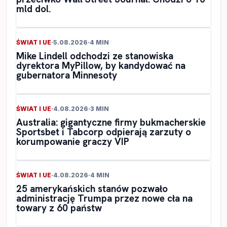
mld dol.
ŚWIAT I UE
·
5.08.2026
·
4 MIN
Mike Lindell odchodzi ze stanowiska
dyrektora MyPillow, by kandydować na
gubernatora Minnesoty
ŚWIAT I UE
·
4.08.2026
·
3 MIN
Australia: gigantyczne firmy bukmacherskie
Sportsbet i Tabcorp odpierają zarzuty o
korumpowanie graczy VIP
ŚWIAT I UE
·
4.08.2026
·
4 MIN
25 amerykańskich stanów pozwało
administrację Trumpa przez nowe cła na
towary z 60 państw