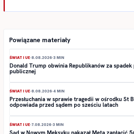
Powiązane materiały
ŚWIAT I UE
·
8.08.2026
·
3 MIN
Donald Trump obwinia Republikanów za spadek p
publicznej
ŚWIAT I UE
·
8.08.2026
·
4 MIN
Przesłuchania w sprawie tragedii w ośrodku St Ba
odpowiada przed sądem po sześciu latach
ŚWIAT I UE
·
7.08.2026
·
3 MIN
Sąd w Nowym Meksyku nakazał Meta zapłacić 5