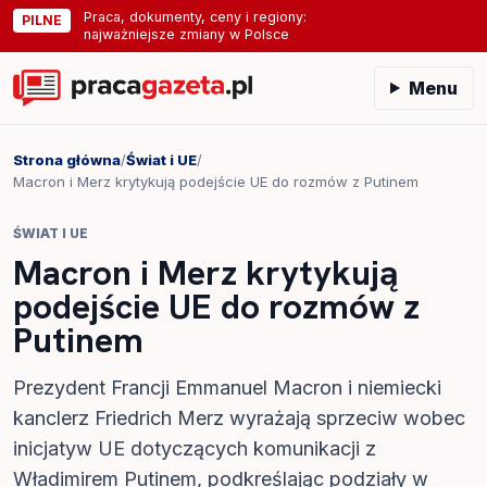
Praca, dokumenty, ceny i regiony:
PILNE
najważniejsze zmiany w Polsce
Menu
Strona główna
/
Świat i UE
/
Macron i Merz krytykują podejście UE do rozmów z Putinem
ŚWIAT I UE
Macron i Merz krytykują
podejście UE do rozmów z
Putinem
Prezydent Francji Emmanuel Macron i niemiecki
kanclerz Friedrich Merz wyrażają sprzeciw wobec
inicjatyw UE dotyczących komunikacji z
Władimirem Putinem, podkreślając podziały w