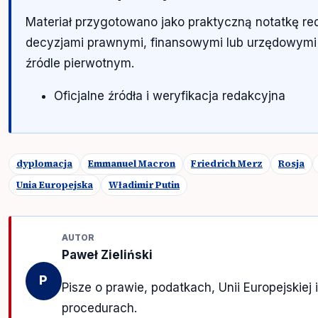
Materiał przygotowano jako praktyczną notatkę re
decyzjami prawnymi, finansowymi lub urzędowymi
źródle pierwotnym.
Oficjalne źródła i weryfikacja redakcyjna
dyplomacja
Emmanuel Macron
Friedrich Merz
Rosja
Unia Europejska
Władimir Putin
AUTOR
Paweł Zieliński
P
Pisze o prawie, podatkach, Unii Europejskiej i
procedurach.