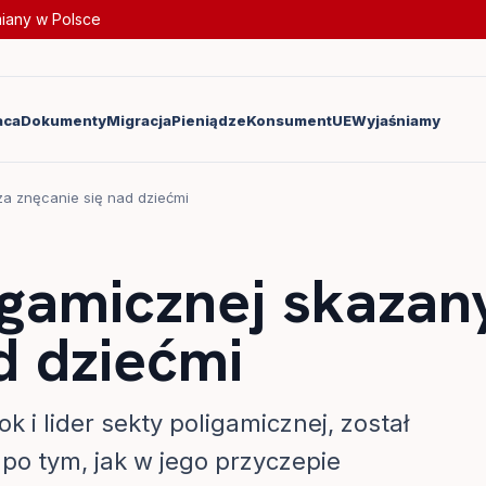
miany w Polsce
aca
Dokumenty
Migracja
Pieniądze
Konsument
UE
Wyjaśniamy
za znęcanie się nad dziećmi
igamicznej skazan
d dziećmi
i lider sekty poligamicznej, został
po tym, jak w jego przyczepie