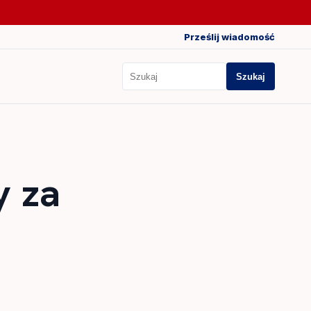
Prześlij wiadomość
Szukaj
Szukaj
y za