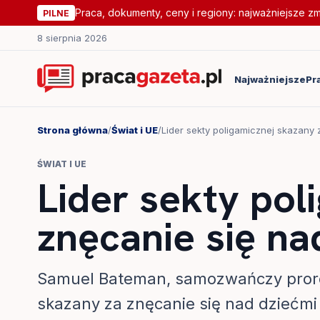
Praca, dokumenty, ceny i regiony: najważniejsze z
PILNE
8 sierpnia 2026
Najważniejsze
Pr
Strona główna
/
Świat i UE
/
Lider sekty poligamicznej skazany 
ŚWIAT I UE
Lider sekty pol
znęcanie się na
Samuel Bateman, samozwańczy prorok 
skazany za znęcanie się nad dziećmi 