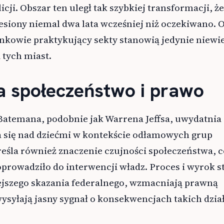
cji. Obszar ten uległ tak szybkiej transformacji, ż
esiony niemal dwa lata wcześniej niż oczekiwano. 
onkowie praktykujący sekty stanowią jedynie niewie
 tych miast.
 społeczeństwo i prawo
atemana, podobnie jak Warrena Jeffsa, uwydatnia
 się nad dziećmi w kontekście odłamowych grup
reśla również znaczenie czujności społeczeństwa, 
prowadziło do interwencji władz. Proces i wyrok s
szego skazania federalnego, wzmacniają prawną
wysyłają jasny sygnał o konsekwencjach takich dzia