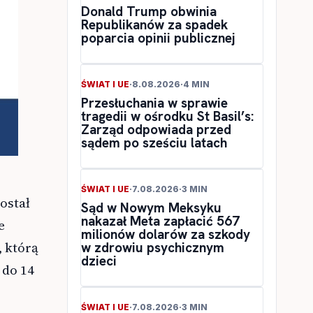
Donald Trump obwinia
Republikanów za spadek
poparcia opinii publicznej
ŚWIAT I UE
·
8.08.2026
·
4 MIN
Przesłuchania w sprawie
tragedii w ośrodku St Basil’s:
Zarząd odpowiada przed
sądem po sześciu latach
ŚWIAT I UE
·
7.08.2026
·
3 MIN
ostał
Sąd w Nowym Meksyku
nakazał Meta zapłacić 567
e
milionów dolarów za szkody
, którą
w zdrowiu psychicznym
dzieci
 do 14
ŚWIAT I UE
·
7.08.2026
·
3 MIN