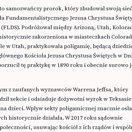
o samozwańczy prorok, który zbudował swoją sie
a Fundamentalistycznego Jezusa Chrystusa Święt
 (FLDS). Podróżował między Arizoną, Utah, Kolorad
historycznie zakorzeniona w miasteczkach Colorad
ale w Utah, praktykowała poligamię, będącą dzied
łównego Kościoła Jezusa Chrystusa Świętych w Dn
porzucił tę praktykę w 1890 roku i obecnie surowo j
ym z zaufanych wyznawców Warrena Jeffsa, który
ził sekcie i odsiaduje dożywotni wyrok w Teksasie
na dzieci. Wpływ sekty poligamicznej znacznie osła
ch historycznie działała. W 2017 roku sądownie
połeczności, usuwając kościół z ich rządów i wspó