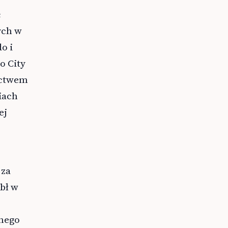
ć
ych w
o i
o City
zictwem
iach
ej
 za
bł w
lnego