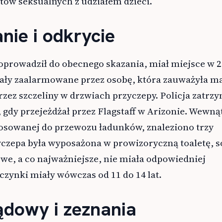
tów seksualnych z udziałem dzieci.
nie i odkrycie
oprowadził do obecnego skazania, miał miejsce w 
tały zaalarmowane przez osobę, która zauważyła m
rzez szczeliny w drzwiach przyczepy. Policja zatrz
gdy przejeżdżał przez Flagstaff w Arizonie. Wewną
tosowanej do przewozu ładunków, znaleziono trzy
czepa była wyposażona w prowizoryczną toaletę, so
we, a co najważniejsze, nie miała odpowiedniej
czynki miały wówczas od 11 do 14 lat.
ądowy i zeznania