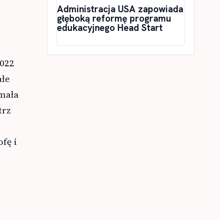
Administracja USA zapowiada
głęboką reformę programu
edukacyjnego Head Start
2022
ałe
ymała
trz
fę i