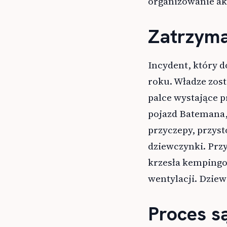
organizowanie ak
Zatrzyma
Incydent, który d
roku. Władze zos
palce wystające p
pojazd Batemana, 
przyczepy, przys
dziewczynki. Przy
krzesła kempingo
wentylacji. Dziew
Proces s