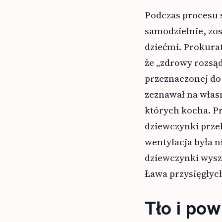
Podczas procesu 
samodzielnie, zos
dziećmi. Prokura
że „zdrowy rozsąd
przeznaczonej do
zeznawał na własn
których kocha. Pr
dziewczynki przeb
wentylacja była n
dziewczynki wyszł
Ława przysięgłyc
Tło i pow