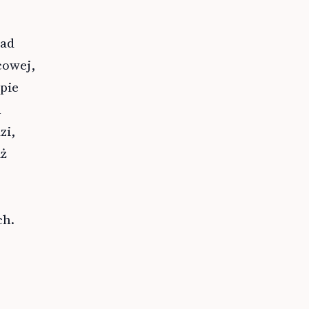
nad
cowej,
pie
n
zi,
iż
ch.