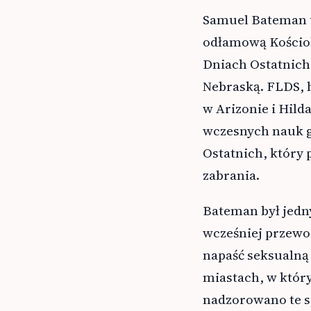
Samuel Bateman t
odłamową Kościoł
Dniach Ostatnich
Nebraską. FLDS, 
w Arizonie i Hild
wczesnych nauk g
Ostatnich, który 
zabrania.
Bateman był jedn
wcześniej przewod
napaść seksualną 
miastach, w który
nadzorowano te s