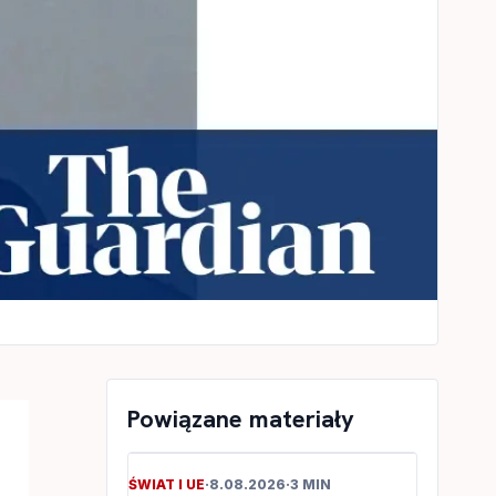
Powiązane materiały
ŚWIAT I UE
·
8.08.2026
·
3 MIN