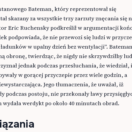
stanowego Bateman, który reprezentował się
tał skazany za wszystkie trzy zarzuty znęcania się 
tor Eric Ruchensky podkreślił w argumentacji koń
ek podpowiada, że nie przewozi się ludzi w przycze
 ładunków w upalny dzień bez wentylacji”. Batema
ą obronę, twierdząc, że nigdy nie skrzywdziłby lud
zyznał jednak podczas przesłuchania, że wiedział, 
ywały w gorącej przyczepie przez wiele godzin, a
iewystarczająca. Jego tłumaczenia, że uważał, iż
y podczas postoju, nie przekonały ławy przysięgły
h wydała werdykt po około 40 minutach obrad.
iązania