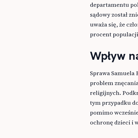
departamentu poli
sądowy został zni
uważa się, że czł
procent populacji
Wpływ na
Sprawa Samuela B
problem znęcania
religijnych. Podk
tym przypadku do
pomimo wcześniej
ochronę dzieci i 