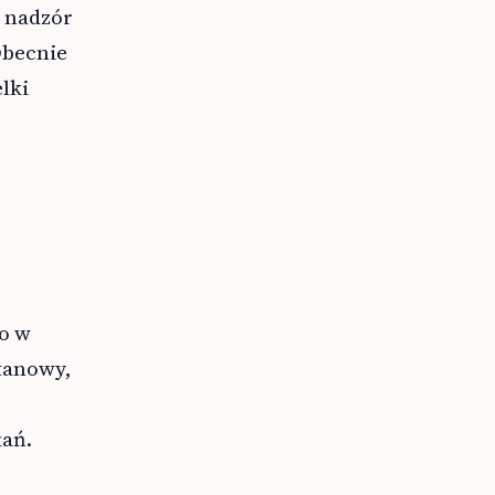
e nadzór
Obecnie
lki
co w
tanowy,
łań.