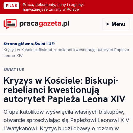
Praca, dokumenty, ceny i regiony:
PILNE
najważniejsze zmiany w Polsce
Menu
Strona główna
/
Świat i UE
/
Kryzys w Kościele: Biskupi-rebelianci kwestionują autorytet Papieża
Leona XIV
ŚWIAT I UE
Kryzys w Kościele: Biskupi-
rebelianci kwestionują
autorytet Papieża Leona XIV
Grupa katolików wyświęciła własnych biskupów,
otwarcie sprzeciwiając się Papieżowi Leonowi XIV
i Watykanowi. Kryzys budzi obawy o rozłam w