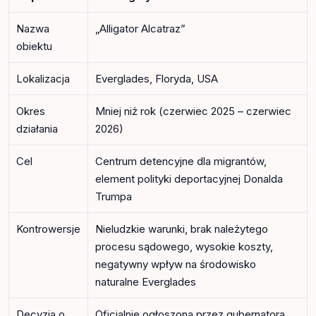
Nazwa
„Alligator Alcatraz”
obiektu
Lokalizacja
Everglades, Floryda, USA
Okres
Mniej niż rok (czerwiec 2025 – czerwiec
działania
2026)
Cel
Centrum detencyjne dla migrantów,
element polityki deportacyjnej Donalda
Trumpa
Kontrowersje
Nieludzkie warunki, brak należytego
procesu sądowego, wysokie koszty,
negatywny wpływ na środowisko
naturalne Everglades
Decyzja o
Oficjalnie ogłoszona przez gubernatora