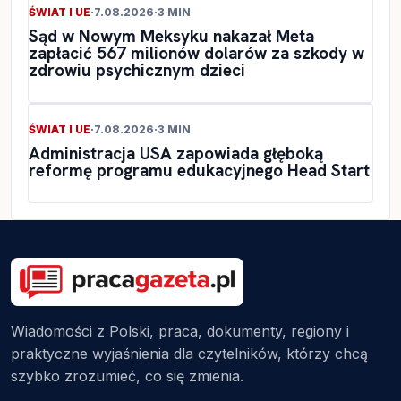
ŚWIAT I UE
·
7.08.2026
·
3 MIN
Sąd w Nowym Meksyku nakazał Meta
zapłacić 567 milionów dolarów za szkody w
zdrowiu psychicznym dzieci
ŚWIAT I UE
·
7.08.2026
·
3 MIN
Administracja USA zapowiada głęboką
reformę programu edukacyjnego Head Start
Wiadomości z Polski, praca, dokumenty, regiony i
praktyczne wyjaśnienia dla czytelników, którzy chcą
szybko zrozumieć, co się zmienia.