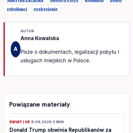
Ameryka Łacińska
Gustavo Petro
Kolumbia
pokój
rebelianci
rozbrojenie
AUTOR
Anna Kowalska
A
Pisze o dokumentach, legalizacji pobytu i
usługach miejskich w Polsce.
Powiązane materiały
ŚWIAT I UE
·
8.08.2026
·
3 MIN
Donald Trump obwinia Republikanów za