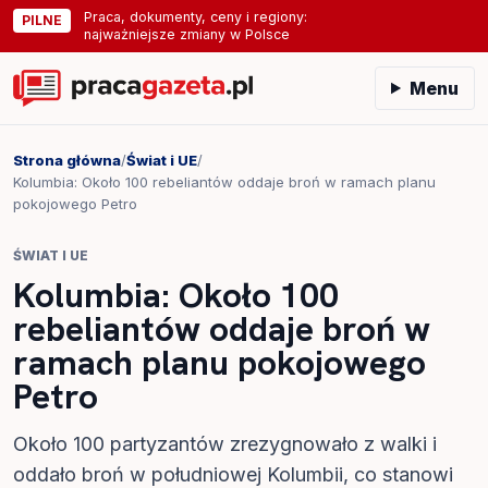
Praca, dokumenty, ceny i regiony:
PILNE
najważniejsze zmiany w Polsce
Menu
Strona główna
/
Świat i UE
/
Kolumbia: Około 100 rebeliantów oddaje broń w ramach planu
pokojowego Petro
ŚWIAT I UE
Kolumbia: Około 100
rebeliantów oddaje broń w
ramach planu pokojowego
Petro
Około 100 partyzantów zrezygnowało z walki i
oddało broń w południowej Kolumbii, co stanowi