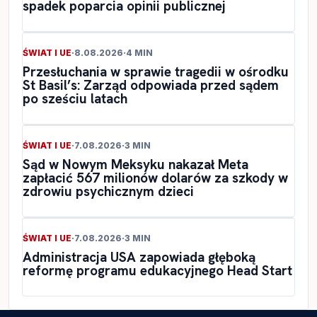
spadek poparcia opinii publicznej
ŚWIAT I UE
·
8.08.2026
·
4 MIN
Przesłuchania w sprawie tragedii w ośrodku
St Basil’s: Zarząd odpowiada przed sądem
po sześciu latach
ŚWIAT I UE
·
7.08.2026
·
3 MIN
Sąd w Nowym Meksyku nakazał Meta
zapłacić 567 milionów dolarów za szkody w
zdrowiu psychicznym dzieci
ŚWIAT I UE
·
7.08.2026
·
3 MIN
Administracja USA zapowiada głęboką
reformę programu edukacyjnego Head Start