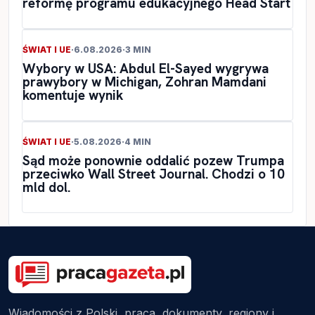
reformę programu edukacyjnego Head Start
ŚWIAT I UE
·
6.08.2026
·
3 MIN
Wybory w USA: Abdul El-Sayed wygrywa
prawybory w Michigan, Zohran Mamdani
komentuje wynik
ŚWIAT I UE
·
5.08.2026
·
4 MIN
Sąd może ponownie oddalić pozew Trumpa
przeciwko Wall Street Journal. Chodzi o 10
mld dol.
Wiadomości z Polski, praca, dokumenty, regiony i