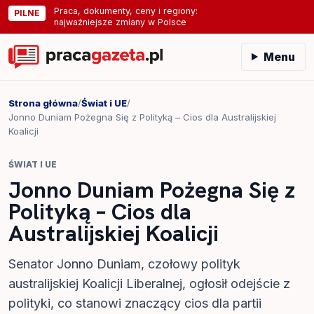
Praca, dokumenty, ceny i regiony:
PILNE
najważniejsze zmiany w Polsce
Menu
Strona główna
/
Świat i UE
/
Jonno Duniam Pożegna Się z Polityką – Cios dla Australijskiej
Koalicji
ŚWIAT I UE
Jonno Duniam Pożegna Się z
Polityką – Cios dla
Australijskiej Koalicji
Senator Jonno Duniam, czołowy polityk
australijskiej Koalicji Liberalnej, ogłosił odejście z
polityki, co stanowi znaczący cios dla partii