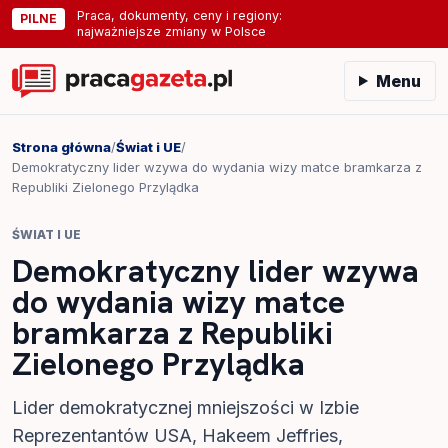
Praca, dokumenty, ceny i regiony:
PILNE
najważniejsze zmiany w Polsce
Menu
Strona główna
/
Świat i UE
/
Demokratyczny lider wzywa do wydania wizy matce bramkarza z
Republiki Zielonego Przylądka
ŚWIAT I UE
Demokratyczny lider wzywa
do wydania wizy matce
bramkarza z Republiki
Zielonego Przylądka
Lider demokratycznej mniejszości w Izbie
Reprezentantów USA, Hakeem Jeffries,