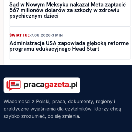
Sąd w Nowym Meksyku nakazał Meta zapłacić
567 milionów dolarów za szkody w zdrowiu
psychicznym dzieci
ŚWIAT I UE
·
7.08.2026
·
3 MIN
Administracja USA zapowiada głęboką reformę
programu edukacyjnego Head Start
Wiadomości z Polski, praca, dokumenty, regiony i
praktyczne wyjaśnienia dla czytelników, którzy chcą
szybko zrozumieć, co się zmienia.