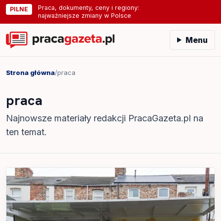
Praca, dokumenty, ceny i regiony:
PILNE
najważniejsze zmiany w Polsce
Menu
Strona główna
/
praca
praca
Najnowsze materiały redakcji PracaGazeta.pl na
ten temat.