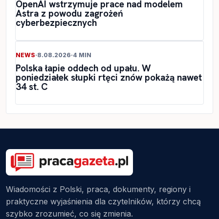
OpenAI wstrzymuje prace nad modelem
Astra z powodu zagrożeń
cyberbezpiecznych
NEWS
·
8.08.2026
·
4 MIN
Polska łapie oddech od upału. W
poniedziałek słupki rtęci znów pokażą nawet
34 st. C
Wiadomości z Polski, praca, dokumenty, regiony i
praktyczne wyjaśnienia dla czytelników, którzy chcą
szybko zrozumieć, co się zmienia.