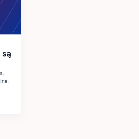
 są
a,
ine.