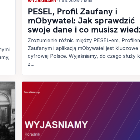
WYJAŚNIAMY
·
7.06.2026
·
7 MIN
PESEL, Profil Zaufany i
mObywatel: Jak sprawdzić
swoje dane i co musisz wied
Zrozumienie różnic między PESEL-em, Profile
Zaufanym i aplikacją mObywatel jest kluczowe
nymi
cyfrowej Polsce. Wyjaśniamy, do czego służy 
amy,
z...