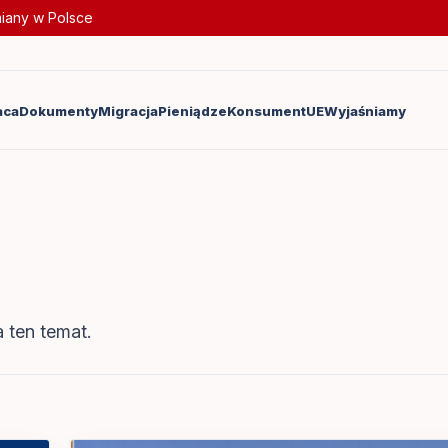
miany w Polsce
aca
Dokumenty
Migracja
Pieniądze
Konsument
UE
Wyjaśniamy
 ten temat.