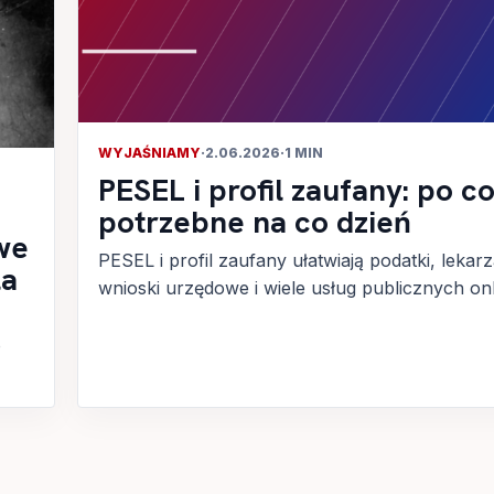
WYJAŚNIAMY
·
2.06.2026
·
1 MIN
PESEL i profil zaufany: po co
potrzebne na co dzień
we
PESEL i profil zaufany ułatwiają podatki, lekarz
la
wnioski urzędowe i wiele usług publicznych onl
o