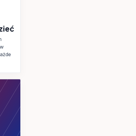
zieć
m
 w
każde