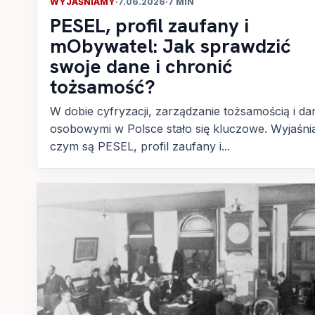
WYJAŚNIAMY
·
7.06.2026
·
7 MIN
PESEL, profil zaufany i
mObywatel: Jak sprawdzić
swoje dane i chronić
tożsamość?
W dobie cyfryzacji, zarządzanie tożsamością i da
osobowymi w Polsce stało się kluczowe. Wyjaśni
czym są PESEL, profil zaufany i...