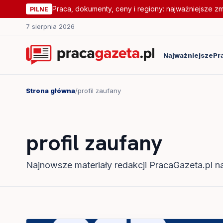
Praca, dokumenty, ceny i regiony: najważniejsze z
PILNE
7 sierpnia 2026
Najważniejsze
Pr
Strona główna
/
profil zaufany
profil zaufany
Najnowsze materiały redakcji PracaGazeta.pl na