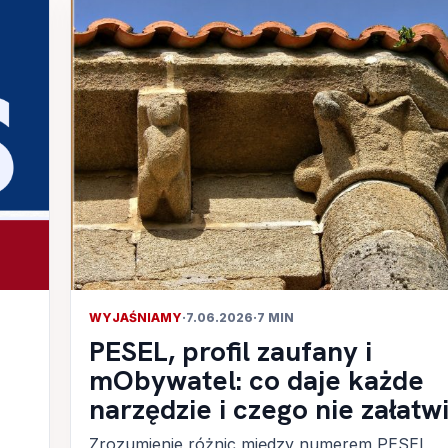
WYJAŚNIAMY
·
7.06.2026
·
7 MIN
PESEL, profil zaufany i
mObywatel: co daje każde
narzędzie i czego nie załatw
Zrozumienie różnic między numerem PESEL,