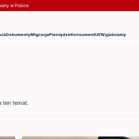
miany w Polsce
aca
Dokumenty
Migracja
Pieniądze
Konsument
UE
Wyjaśniamy
 ten temat.