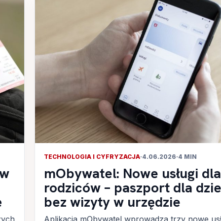
TECHNOLOGIA I CYFRYZACJA
·
4.06.2026
·
4 MIN
 w
mObywatel: Nowe usługi dla
rodziców – paszport dla dzi
ę
bez wizyty w urzędzie
zych
Aplikacja mObywatel wprowadza trzy nowe usł