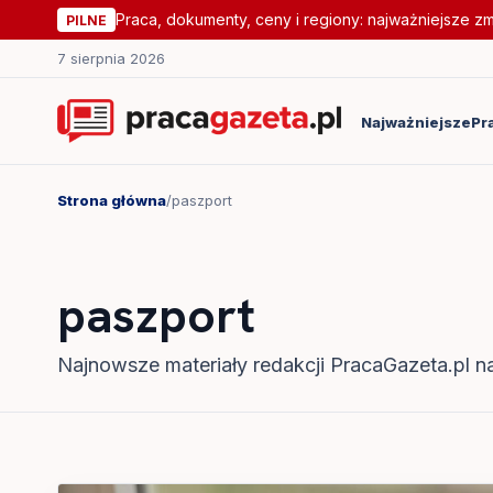
Praca, dokumenty, ceny i regiony: najważniejsze z
PILNE
7 sierpnia 2026
Najważniejsze
Pr
Strona główna
/
paszport
paszport
Najnowsze materiały redakcji PracaGazeta.pl na