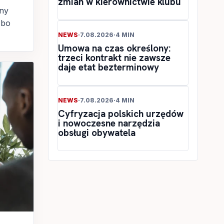
zmian w kierownictwie klubu
łny
 bo
NEWS
·
7.08.2026
·
4 MIN
Umowa na czas określony:
trzeci kontrakt nie zawsze
daje etat bezterminowy
NEWS
·
7.08.2026
·
4 MIN
Cyfryzacja polskich urzędów
i nowoczesne narzędzia
obsługi obywatela