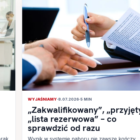
WYJAŚNIAMY
·
8.07.2026
·
5 MIN
„Zakwalifikowany”, „przyjęt
„lista rezerwowa” – co
sprawdzić od razu
brak
Wynik w systemie naboru nie zawsze kończy