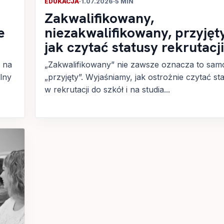
EDUKACJA
·
1.07.2026
·
5 MIN
Zakwalifikowany,
e
niezakwalifikowany, przyjęt
jak czytać statusy rekrutacji
ć na
„Zakwalifikowany” nie zawsze oznacza to sam
lny
„przyjęty”. Wyjaśniamy, jak ostrożnie czytać st
w rekrutacji do szkół i na studia...