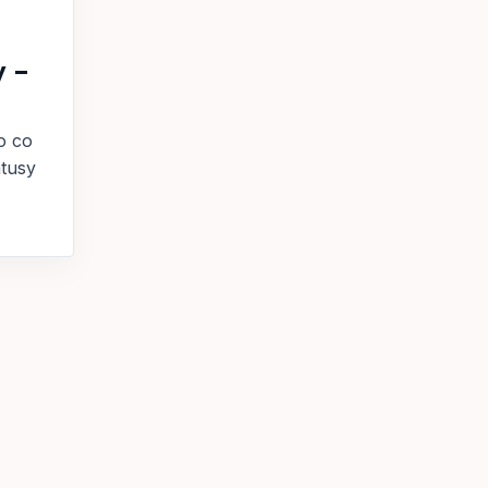
y –
o co
atusy