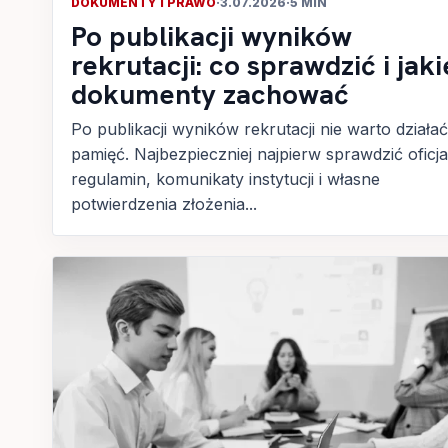
DOKUMENTY I PRAWO
·
3.07.2026
·
5 MIN
Po publikacji wyników
rekrutacji: co sprawdzić i jaki
dokumenty zachować
Po publikacji wyników rekrutacji nie warto działa
pamięć. Najbezpieczniej najpierw sprawdzić oficja
regulamin, komunikaty instytucji i własne
potwierdzenia złożenia...