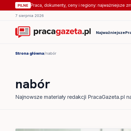
Praca, dokumenty, ceny i regiony: najważniejsze z
PILNE
7 sierpnia 2026
Najważniejsze
Pr
Strona główna
/
nabór
nabór
Najnowsze materiały redakcji PracaGazeta.pl na