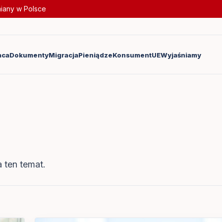
miany w Polsce
aca
Dokumenty
Migracja
Pieniądze
Konsument
UE
Wyjaśniamy
 ten temat.