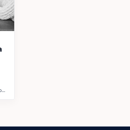
a
...